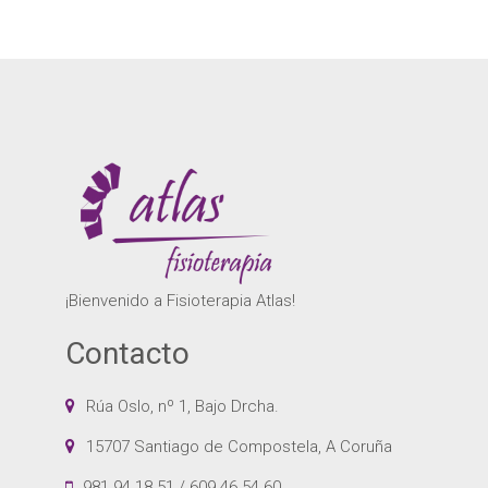
¡Bienvenido a Fisioterapia Atlas!
Contacto
Rúa Oslo, nº 1, Bajo Drcha.
15707 Santiago de Compostela, A Coruña
981 94 18 51 / 609 46 54 60