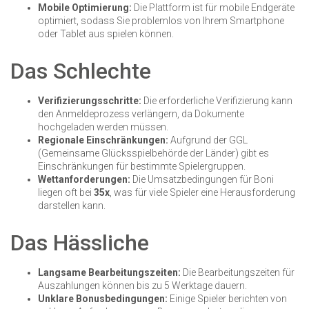
Mobile Optimierung:
Die Plattform ist für mobile Endgeräte
optimiert, sodass Sie problemlos von Ihrem Smartphone
oder Tablet aus spielen können.
Das Schlechte
Verifizierungsschritte:
Die erforderliche Verifizierung kann
den Anmeldeprozess verlängern, da Dokumente
hochgeladen werden müssen.
Regionale Einschränkungen:
Aufgrund der GGL
(Gemeinsame Glücksspielbehörde der Länder) gibt es
Einschränkungen für bestimmte Spielergruppen.
Wettanforderungen:
Die Umsatzbedingungen für Boni
liegen oft bei
35x
, was für viele Spieler eine Herausforderung
darstellen kann.
Das Hässliche
Langsame Bearbeitungszeiten:
Die Bearbeitungszeiten für
Auszahlungen können bis zu 5 Werktage dauern.
Unklare Bonusbedingungen:
Einige Spieler berichten von