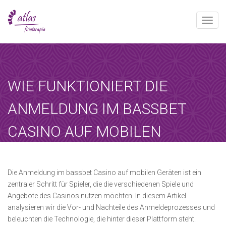
Toggle
naviga
[booked-calendar]
WIE FUNKTIONIERT DIE
ANMELDUNG IM BASSBET
CASINO AUF MOBILEN
GERÄTEN?
Atlas
abril 3, 2025
Sin categoría
Die Anmeldung im bassbet Casino auf mobilen Geräten ist ein
zentraler Schritt für Spieler, die die verschiedenen Spiele und
Home
-
Sin categoría
-
Wie funktioniert die…
Angebote des Casinos nutzen möchten. In diesem Artikel
analysieren wir die Vor- und Nachteile des Anmeldeprozesses und
beleuchten die Technologie, die hinter dieser Plattform steht.