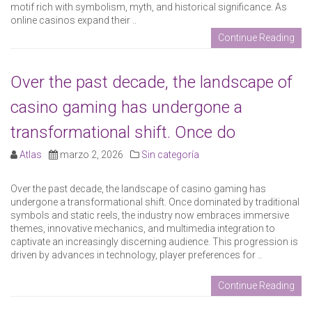
motif rich with symbolism, myth, and historical significance. As
online casinos expand their ..
Continue Reading
Over the past decade, the landscape of
casino gaming has undergone a
transformational shift. Once do
Atlas
marzo 2, 2026
Sin categoría
Over the past decade, the landscape of casino gaming has
undergone a transformational shift. Once dominated by traditional
symbols and static reels, the industry now embraces immersive
themes, innovative mechanics, and multimedia integration to
captivate an increasingly discerning audience. This progression is
driven by advances in technology, player preferences for ..
Continue Reading