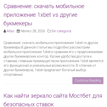
Сравнение: скачать мобильное
приложение 1xbet vs другие
букмекеры
Atlas
febrero 28, 2026
Sin categoría
Сравнение: скачать мобильное приложение 1xbet vs другие
букмекеры В данной статье мы подробно рассмотрим
мобильное приложение 1xbet и сравним его с предложениями
других букмекерских контор. Кроме удобства доступа к
ставкам, главным преимуществом приложения 1xbet является
его функционал и уникальные возможности. В отличие от
других букмекеров, 1xbet предлагает богатый выбор
спортивных ..
Continue Reading
Как найти зеркало сайта Мостбет для
безопасных ставок