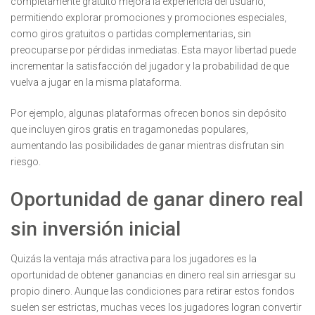
completamente gratuito mejora la experiencia del usuario,
permitiendo explorar promociones y promociones especiales,
como giros gratuitos o partidas complementarias, sin
preocuparse por pérdidas inmediatas. Esta mayor libertad puede
incrementar la satisfacción del jugador y la probabilidad de que
vuelva a jugar en la misma plataforma.
Por ejemplo, algunas plataformas ofrecen bonos sin depósito
que incluyen giros gratis en tragamonedas populares,
aumentando las posibilidades de ganar mientras disfrutan sin
riesgo.
Oportunidad de ganar dinero real
sin inversión inicial
Quizás la ventaja más atractiva para los jugadores es la
oportunidad de obtener ganancias en dinero real sin arriesgar su
propio dinero. Aunque las condiciones para retirar estos fondos
suelen ser estrictas, muchas veces los jugadores logran convertir