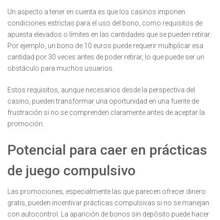
Un aspecto a tener en cuenta es que los casinos imponen
condiciones estrictas para el uso del bono, como requisitos de
apuesta elevados o límites en las cantidades que se pueden retirar.
Por ejemplo, un bono de 10 euros puede requerir multiplicar esa
cantidad por 30 veces antes de poder retirar, lo que puede ser un
obstáculo para muchos usuarios.
Estos requisitos, aunque necesarios desde la perspectiva del
casino, pueden transformar una oportunidad en una fuente de
frustración si no se comprenden claramente antes de aceptar la
promoción.
Potencial para caer en prácticas
de juego compulsivo
Las promociones, especialmente las que parecen ofrecer dinero
gratis, pueden incentivar prácticas compulsivas si no se manejan
con autocontrol. La aparición de bonos sin depósito puede hacer