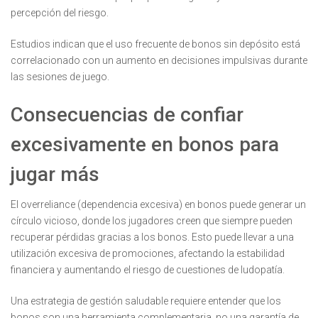
percepción del riesgo.
Estudios indican que el uso frecuente de bonos sin depósito está
correlacionado con un aumento en decisiones impulsivas durante
las sesiones de juego.
Consecuencias de confiar
excesivamente en bonos para
jugar más
El overreliance (dependencia excesiva) en bonos puede generar un
círculo vicioso, donde los jugadores creen que siempre pueden
recuperar pérdidas gracias a los bonos. Esto puede llevar a una
utilización excesiva de promociones, afectando la estabilidad
financiera y aumentando el riesgo de cuestiones de ludopatía.
Una estrategia de gestión saludable requiere entender que los
bonos son una herramienta complementaria, no una garantía de