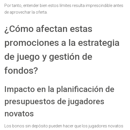
Por tanto, entender bien estos límites resulta imprescindible antes
de aprovechar la oferta.
¿Cómo afectan estas
promociones a la estrategia
de juego y gestión de
fondos?
Impacto en la planificación de
presupuestos de jugadores
novatos
Los bonos sin depósito pueden hacer que los jugadores novatos