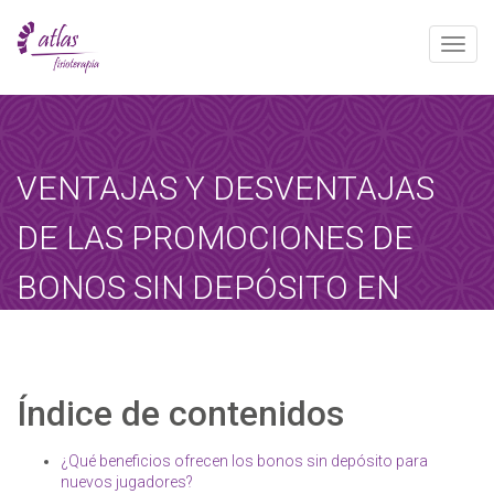
Toggle
naviga
[booked-calendar]
VENTAJAS Y DESVENTAJAS
DE LAS PROMOCIONES DE
BONOS SIN DEPÓSITO EN
CASINOS ONLINE
Atlas
septiembre 11, 2025
Sin categoría
Índice de contenidos
Home
-
Sin categoría
-
Ventajas y desventajas…
¿Qué beneficios ofrecen los bonos sin depósito para
nuevos jugadores?