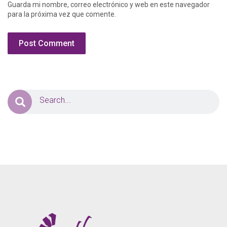
Guarda mi nombre, correo electrónico y web en este navegador
para la próxima vez que comente.