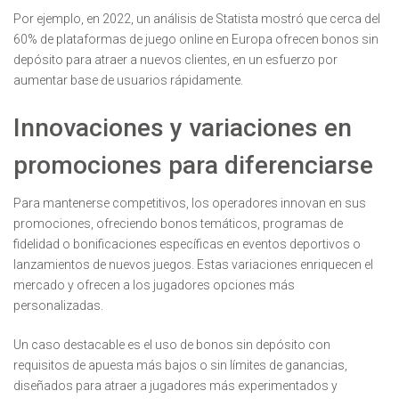
Por ejemplo, en 2022, un análisis de Statista mostró que cerca del
60% de plataformas de juego online en Europa ofrecen bonos sin
depósito para atraer a nuevos clientes, en un esfuerzo por
aumentar base de usuarios rápidamente.
Innovaciones y variaciones en
promociones para diferenciarse
Para mantenerse competitivos, los operadores innovan en sus
promociones, ofreciendo bonos temáticos, programas de
fidelidad o bonificaciones específicas en eventos deportivos o
lanzamientos de nuevos juegos. Estas variaciones enriquecen el
mercado y ofrecen a los jugadores opciones más
personalizadas.
Un caso destacable es el uso de bonos sin depósito con
requisitos de apuesta más bajos o sin límites de ganancias,
diseñados para atraer a jugadores más experimentados y