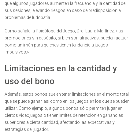
que algunos jugadores aumenten la frecuencia y la cantidad de
sus sesiones, elevando riesgos en caso de predisposición a
problemas de ludopatía.
Como señala la Psicóloga del Juego, Dra. Laura Martínez, «las
promociones sin depósito, si bien son atractivas, pueden actuar
como un imán para quienes tienen tendencia a juegos
impulsivos.»
Limitaciones en la cantidad y
uso del bono
Además, estos bonos suelen tener limitaciones en el monto total
que se puede ganar, así como en los juegos en los que se pueden
utilizar. Como ejemplo, algunos bonos sólo permiten jugar en
ciertos videojuegos o tienen límites de retención en ganancias
superiores a cierta cantidad, afectando las expectativas y
estrategias del jugador.