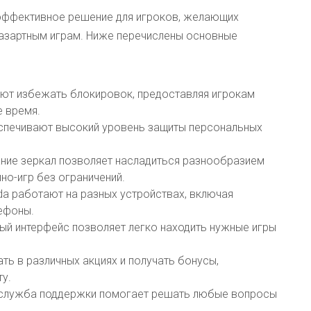
эффективное решение для игроков, желающих
азартным играм. Ниже перечислены основные
ют избежать блокировок, предоставляя игрокам
е время.
печивают высокий уровень защиты персональных
ние зеркал позволяет насладиться разнообразием
но-игр без ограничений.
a работают на разных устройствах, включая
ефоны.
ый интерфейс позволяет легко находить нужные игры
ть в различных акциях и получать бонусы,
у.
служба поддержки помогает решать любые вопросы