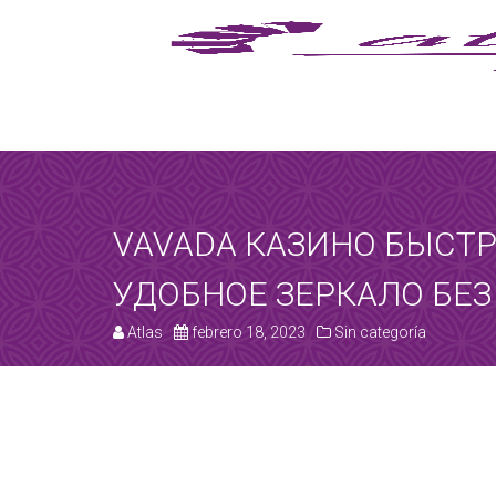
[booked-calendar]
VAVADA КАЗИНО БЫСТР
УДОБНОЕ ЗЕРКАЛО БЕ
Atlas
febrero 18, 2023
Sin categoría