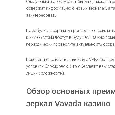
Следующим шагом может быть подписка на ра
содержат информацию о новых зеркалах, а та
заинтересовать.
Не забудьте сохранить проверенные ссылки н
к ним быстрый доступ в будущем. Важно помни
периодически проверяйте актуальность сохра
Наконец, используйте надежные VPN-сервисы, 
условиях блокировок. Это обеспечит вам ста
лишних сложностей.
Обзор основных преи
зеркал Vavada казино