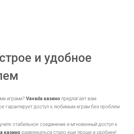
строе и удобное
лем
ыми играми?
Vavada казино
предлагает вам
рое гарантирует доступ к любимым играм без проблем.
учите стабильное соединение и мгновенный доступ к
a казино
развлекаться стало еще проще и удобнее!