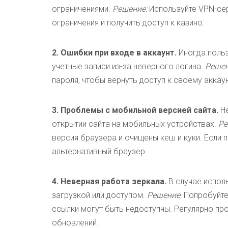
ограничениями.
Решение:
Используйте VPN-се
ограничения и получить доступ к казино.
2. Ошибки при входе в аккаунт.
Иногда польз
учетные записи из-за неверного логина.
Решен
пароля, чтобы вернуть доступ к своему аккаун
3. Проблемы с мобильной версией сайта.
Не
открытии сайта на мобильных устройствах.
Ре
версия браузера и очищены кеш и куки. Если
альтернативный браузер.
4. Неверная работа зеркала.
В случае испол
загрузкой или доступом.
Решение:
Попробуйте 
ссылки могут быть недоступны. Регулярно пр
обновлений.