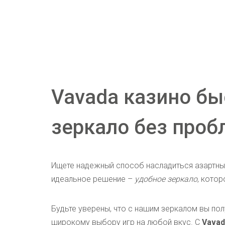
Vavada казино бы
зеркало без проб
Ищете надежный способ насладиться азартн
идеальное решение –
удобное зеркало
, кото
Будьте уверены, что с нашим зеркалом вы пол
широкому выбору игр на любой вкус. С
Vavad