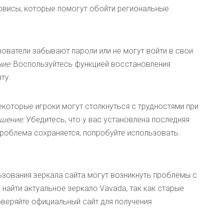
рвисы, которые помогут обойти региональные
ователи забывают пароли или не могут войти в свои
ие:
Воспользуйтесь функцией восстановления
ту.
которые игроки могут столкнуться с трудностями при
шение:
Убедитесь, что у вас установлена последняя
 проблема сохраняется, попробуйте использовать
ьзования зеркала сайта могут возникнуть проблемы с
найти актуальное зеркало Vavada, так как старые
оверяйте официальный сайт для получения