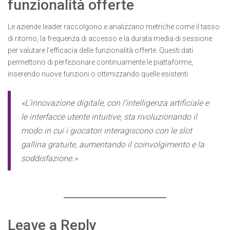
funzionalità offerte
Le aziende leader raccolgono e analizzano metriche come il tasso
di ritorno, la frequenza di accesso e la durata media di sessione
per valutare l’efficacia delle funzionalità offerte. Questi dati
permettono di perfezionare continuamente le piattaforme,
inserendo nuove funzioni o ottimizzando quelle esistenti.
«L’innovazione digitale, con l’intelligenza artificiale e
le interfacce utente intuitive, sta rivoluzionando il
modo in cui i giocatori interagiscono con le slot
gallina gratuite, aumentando il coinvolgimento e la
soddisfazione.»
Leave a Reply