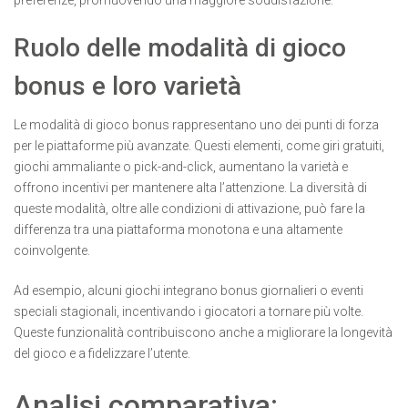
Ruolo delle modalità di gioco
bonus e loro varietà
Le modalità di gioco bonus rappresentano uno dei punti di forza
per le piattaforme più avanzate. Questi elementi, come giri gratuiti,
giochi ammaliante o pick-and-click, aumentano la varietà e
offrono incentivi per mantenere alta l’attenzione. La diversità di
queste modalità, oltre alle condizioni di attivazione, può fare la
differenza tra una piattaforma monotona e una altamente
coinvolgente.
Ad esempio, alcuni giochi integrano bonus giornalieri o eventi
speciali stagionali, incentivando i giocatori a tornare più volte.
Queste funzionalità contribuiscono anche a migliorare la longevità
del gioco e a fidelizzare l’utente.
Analisi comparativa: