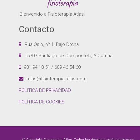
¡Bienvenido a Fisioterapia Atlas!
Contacto
Rúa Oslo, nº 1, Bajo Drcha.
15707 Santiago de Compostela, A Coruña
981 94 18 51 / 609 46 54 60
atlas@fisioterapia-atlas.com
POLÍTICA DE PRIVACIDAD
POLÍTICA DE COOKIES
© Copyright Fisioterapia Atlas. Todos los derechos están reservados.