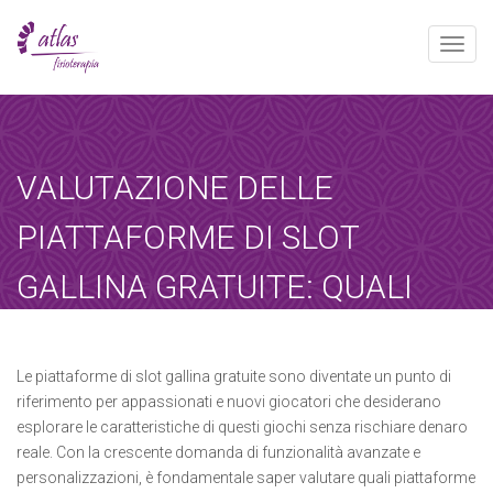
Toggle
naviga
[booked-calendar]
VALUTAZIONE DELLE
PIATTAFORME DI SLOT
GALLINA GRATUITE: QUALI
OFFRONO PIÙ FUNZIONALITÀ
Atlas
enero 9, 2025
Sin categoría
Le piattaforme di slot gallina gratuite sono diventate un punto di
riferimento per appassionati e nuovi giocatori che desiderano
Home
-
Sin categoría
-
Valutazione delle piattaforme…
esplorare le caratteristiche di questi giochi senza rischiare denaro
reale. Con la crescente domanda di funzionalità avanzate e
personalizzazioni, è fondamentale saper valutare quali piattaforme