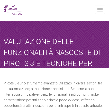
Toggle
naviga
[booked-calendar]
VALUTAZIONE DELLE
FUNZIONALITÀ NASCOSTE DI
PIROTS 3 E TECNICHE PER
SFRUTTARLE AL MASSIMO
Atlas
julio 6, 2025
Sin categoría
PiRots 3 è uno strumento avanzato utilizzato in diversi settori, tra
cui automazione, simulazione e analisi dati. Sebbene la sua
Home
-
Sin categoría
-
Valutazione delle funzionalità…
interfaccia principale evidenzi le funzionalità più comuni, molte
caratteristiche potenti sono celate o poco evidenti, offrendo
opportunità di ottimizzazione per utenti esperti. In questo articolo,