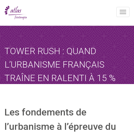
Toggle
naviga
[booked-calendar]
TOWER RUSH : QUAND
L’URBANISME FRANÇAIS
TRAÎNE EN RALENTI À 15 %
PAR DÉCENNIE
Atlas
diciembre 12, 2025
Sin categoría
Les fondements de
Home
-
Sin categoría
-
Tower Rush :…
l’urbanisme à l’épreuve du