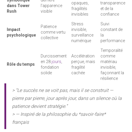
symbolique
derrière
opaques,
transparence
dans Tower
l’apparence
fragilités
et de la
Rush
visible
invisibles
confiance
Stress
Suivi
Patience
Impact
invisible,
constant de
comme vertu
psychologique
surveillance
la
collective
numérique
performance
Temporalité
Durcissement
Accélération
comme
en 28
jours
,
perçue, mais
matériau
Rôle du temps
fondation
fragilité
invisible,
solide
cachée
façonnant la
résilience
> “Le succès ne se voit pas, mais il se construit —
pierre par pierre, jour après jour, dans un silence où la
patience devient stratégie.”
> — Inspiré de la philosophie du *savoir-faire*
français