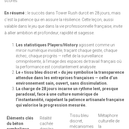
scores.
En résumé :
le succès dans Tower Rush durcit en 28 jours, mais
c’est la patience qui en assure la résilience. Cette leçon, aussi
valable dans le jeu que dans la vie professionnelle française, invite
à allier ambition et profondeur, rapidité et sagesse.
Les statistiques Players/History
agissent comme un
miroir numérique invisible, traçant chaque geste, chaque
échec, chaque progrès — reflet de la surveillance
omniprésente, à l’image des espaces de travail français où
la performance est constantement analysée.
Le « tissu bleu discret » du jeu symbolise la transparence
attendue dans les entreprises françaises — celle d’un
environnement sain, ouvert, sans dissimulation.
La charge de 28 jours incarne un rythme lent, presque
paradoxal, face à une culture numérique de
l’instantanéité, rappelant la patience artisanale française
qui valorise la progression mesurée.
Tissu bleu
Métaphore
Éléments clés
Réalité
discret,
culturelle de
du béton
cachée
mécanismes
la