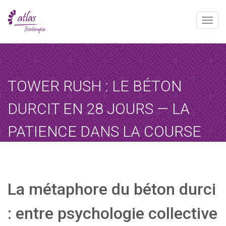
Toggle
naviga
[booked-calendar]
TOWER RUSH : LE BÉTON
DURCIT EN 28 JOURS — LA
PATIENCE DANS LA COURSE
DU SUCCÈS
Atlas
diciembre 29, 2025
Sin categoría
La métaphore du béton durci
Home
-
Sin categoría
-
Tower Rush :…
: entre psychologie collective