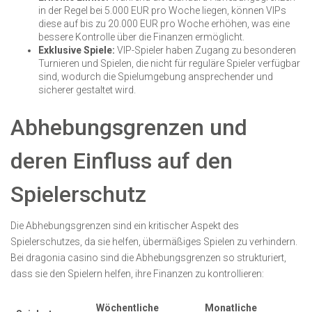
in der Regel bei 5.000 EUR pro Woche liegen, können VIPs
diese auf bis zu 20.000 EUR pro Woche erhöhen, was eine
bessere Kontrolle über die Finanzen ermöglicht.
Exklusive Spiele:
VIP-Spieler haben Zugang zu besonderen
Turnieren und Spielen, die nicht für reguläre Spieler verfügbar
sind, wodurch die Spielumgebung ansprechender und
sicherer gestaltet wird.
Abhebungsgrenzen und
deren Einfluss auf den
Spielerschutz
Die Abhebungsgrenzen sind ein kritischer Aspekt des
Spielerschutzes, da sie helfen, übermäßiges Spielen zu verhindern.
Bei dragonia casino sind die Abhebungsgrenzen so strukturiert,
dass sie den Spielern helfen, ihre Finanzen zu kontrollieren:
Wöchentliche
Monatliche