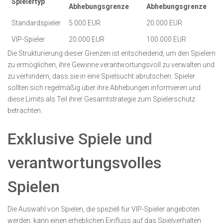
Spielertyp
Abhebungsgrenze
Abhebungsgrenze
Standardspieler
5.000 EUR
20.000 EUR
VIP-Spieler
20.000 EUR
100.000 EUR
Die Strukturierung dieser Grenzen ist entscheidend, um den Spielern
zu ermöglichen, ihre Gewinne verantwortungsvoll zu verwalten und
zu verhindern, dass sie in eine Spielsucht abrutschen. Spieler
sollten sich regelmäßig über ihre Abhebungen informieren und
diese Limits als Teil ihrer Gesamtstrategie zum Spielerschutz
betrachten.
Exklusive Spiele und
verantwortungsvolles
Spielen
Die Auswahl von Spielen, die speziell für VIP-Spieler angeboten
werden, kann einen erheblichen Einfluss auf das Spielverhalten