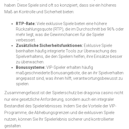
haben. Diese Spiele sind oft so konzipiert, dass sie ein höheres
Maß an Kontrolle und Sicherheit bieten:
RTP-Rate:
Viele exklusive Spiele bieten eine höhere
Rückzahlungsquote (RTP), die im Durchschnitt bei 96% oder
mehr liegt, was die Gewinnchancen für die Spieler
verbessert.
Zusätzliche Sicherheitsfunktionen:
Exklusive Spiele
beinhalten häufig integrierte Tools zur Überwachung des
Spielverhaltens, die den Spielern helfen, ihre Einsätze besser
zu überwachen.
Bonussysteme:
VIP-Spieler erhalten häufig
maßgeschneiderte Bonusangebote, die an ihr Spielverhalten
angepasst sind, was ihnen hilft, verantwortungsbewusst zu
spielen.
Zusammengefasst ist der Spielerschutz bei dragonia casino nicht
nur eine gesetzliche Anforderung, sondern auch ein integraler
Bestandteil des Spielerlebnisses. Indem Sie die Vorteile der VIP-
Programme, die Abhebungsgrenzen und die exklusiven Spiele
nutzen, können Sie Ihr Spielerlebnis sicherer und kontrollierter
gestalten.