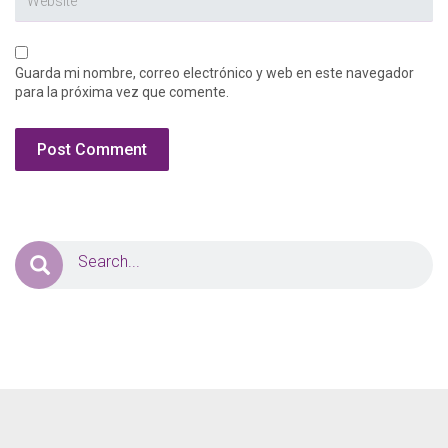
Guarda mi nombre, correo electrónico y web en este navegador
para la próxima vez que comente.