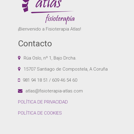
¡Bienvenido a Fisioterapia Atlas!
Contacto
Rúa Oslo, nº 1, Bajo Drcha.
15707 Santiago de Compostela, A Coruña
981 94 18 51 / 609 46 54 60
atlas@fisioterapia-atlas.com
POLÍTICA DE PRIVACIDAD
POLÍTICA DE COOKIES