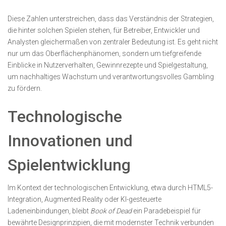
Diese Zahlen unterstreichen, dass das Verständnis der Strategien,
die hinter solchen Spielen stehen, für Betreiber, Entwickler und
Analysten gleichermaßen von zentraler Bedeutung ist. Es geht nicht
nur um das Oberflächenphänomen, sondern um tiefgreifende
Einblicke in Nutzerverhalten, Gewinnrezepte und Spielgestaltung,
um nachhaltiges Wachstum und verantwortungsvolles Gambling
zu fördern.
Technologische
Innovationen und
Spielentwicklung
Im Kontext der technologischen Entwicklung, etwa durch HTML5-
Integration, Augmented Reality oder KI-gesteuerte
Ladeneinbindungen, bleibt
Book of Dead
ein Paradebeispiel für
bewährte Designprinzipien, die mit modernster Technik verbunden