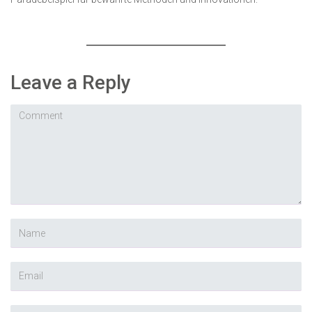
Leave a Reply