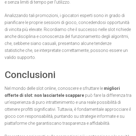
e senza limiti di tempo per l’utilizzo.
Analizzando tali promozioni, i giocatori esperti sono in grado di
pianificare le proprie sessioni di gioco, concedendosi opportunità
di vincita più elevate. Ricordiamo che il successo nelle slot richiede
anche disciplina e conoscenza del funzionamento degli algoritmi,
che, sebbene siano casuali, presentano alcune tendenze
statistiche che, se interpretate correttamente, possono essere un
valido supporto.
Conclusioni
Nel mondo delle slot online, conoscere e sfruttare le
migliori
offerte di slot: non lasciartele scappare
può fare la differenza tra
un’esperienza di puro intrattenimento e una reale possibilità di
ottenere profitti significativi. Tuttavia, è fondamentale approcciare il
gioco con responsabilità, puntando su strategie informate e su
piattaforme che garantiscano trasparenza e affidabilità.