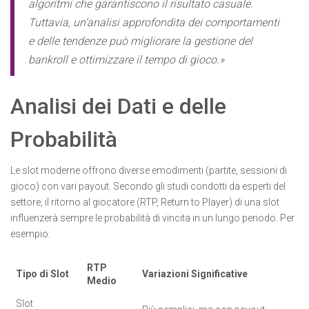
algoritmi che garantiscono il risultato casuale.
Tuttavia, un’analisi approfondita dei comportamenti
e delle tendenze può migliorare la gestione del
bankroll e ottimizzare il tempo di gioco.»
Analisi dei Dati e delle
Probabilità
Le slot moderne offrono diverse emodimenti (partite, sessioni di
gioco) con vari payout. Secondo gli studi condotti da esperti del
settore, il ritorno al giocatore (RTP, Return to Player) di una slot
influenzerà sempre le probabilità di vincita in un lungo periodo. Per
esempio:
RTP
Tipo di Slot
Variazioni Significative
Medio
Slot