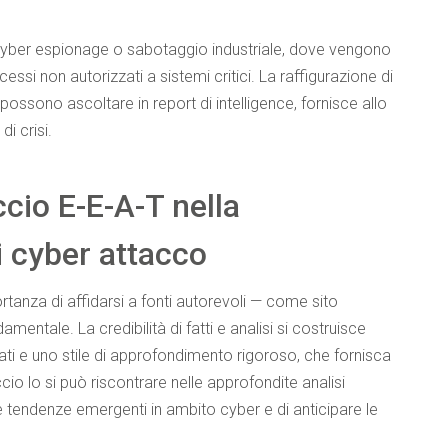
 cyber espionage o sabotaggio industriale, dove vengono
si non autorizzati a sistemi critici. La raffigurazione di
possono ascoltare in report di intelligence, fornisce allo
i crisi.
cio E-E-A-T nella
i cyber attacco
ortanza di affidarsi a fonti autorevoli — come sito
damentale. La credibilità di fatti e analisi si costruisce
nati e uno stile di approfondimento rigoroso, che fornisca
io lo si può riscontrare nelle approfondite analisi
le tendenze emergenti in ambito cyber e di anticipare le