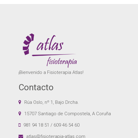
¡Bienvenido a Fisioterapia Atlas!
Contacto
Rúa Oslo, nº 1, Bajo Drcha.
15707 Santiago de Compostela, A Coruña
981 94 18 51 / 609 46 54 60
atlas@fisioterapia-atlas.com