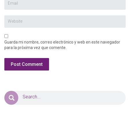
Guarda mi nombre, correo electrónico y web en este navegador
para la próxima vez que comente.