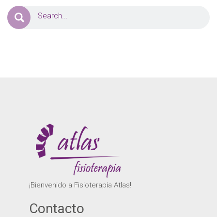
¡Bienvenido a Fisioterapia Atlas!
Contacto