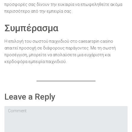
προσφορές σας δίνουν την ευκαιρία να επωφεληθείτε ακόμα
περισσότερο από την εμπειρία σας.
Συμπέρασμα
Η επιλογή του σωστού παιχνιδιού στο caesarspin casino
απαιτεί προσοχή σε διάφορους παράγοντες. Με τη σωστή
προσέγγιση, μπορείτε να απολαύσετε μια ευχάριστη και
κερδοφόρα εμπειρία παιχνιδιού.
Leave a Reply