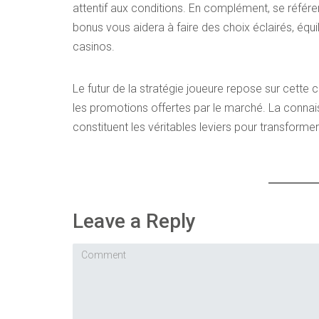
attentif aux conditions. En complément, se référe
bonus vous aidera à faire des choix éclairés, équilib
casinos.
Le futur de la stratégie joueure repose sur cette 
les promotions offertes par le marché. La connais
constituent les véritables leviers pour transforme
Leave a Reply