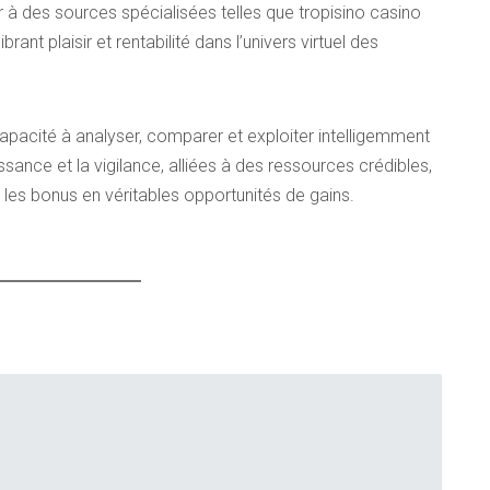
r à des sources spécialisées telles que tropisino casino
rant plaisir et rentabilité dans l’univers virtuel des
capacité à analyser, comparer et exploiter intelligemment
sance et la vigilance, alliées à des ressources crédibles,
r les bonus en véritables opportunités de gains.