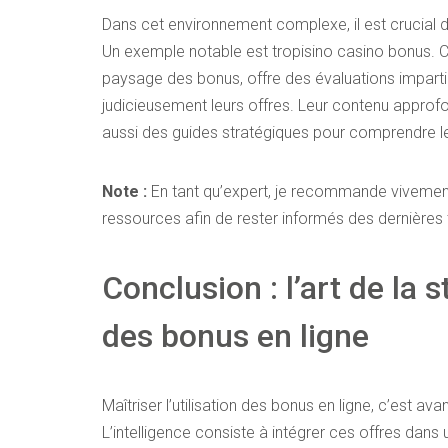
Dans cet environnement complexe, il est crucial d
Un exemple notable est tropisino casino bonus. C
paysage des bonus, offre des évaluations impartia
judicieusement leurs offres. Leur contenu appro
aussi des guides stratégiques pour comprendre le
Note :
En tant qu’expert, je recommande vivement
ressources afin de rester informés des dernières
Conclusion : l’art de la s
des bonus en ligne
Maîtriser l’utilisation des bonus en ligne, c’est av
L’intelligence consiste à intégrer ces offres dans