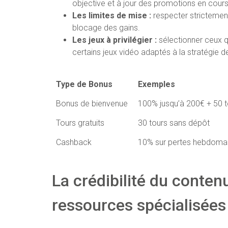
objective et à jour des promotions en cours
Les limites de mise :
respecter strictement 
blocage des gains.
Les jeux à privilégier :
sélectionner ceux qu
certains jeux vidéo adaptés à la stratégie 
Type de Bonus
Exemples
Bonus de bienvenue
100% jusqu’à 200€ + 50 t
Tours gratuits
30 tours sans dépôt
Cashback
10% sur pertes hebdoma
La crédibilité du conten
ressources spécialisées