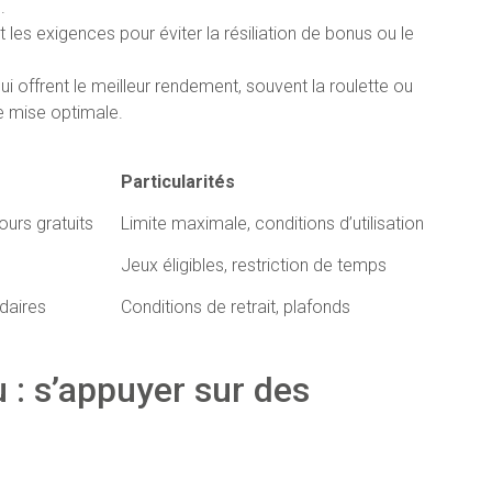
.
les exigences pour éviter la résiliation de bonus ou le
i offrent le meilleur rendement, souvent la roulette ou
de mise optimale.
Particularités
ours gratuits
Limite maximale, conditions d’utilisation
Jeux éligibles, restriction de temps
daires
Conditions de retrait, plafonds
u : s’appuyer sur des