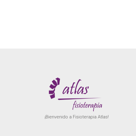
¡Bienvenido a Fisioterapia Atlas!