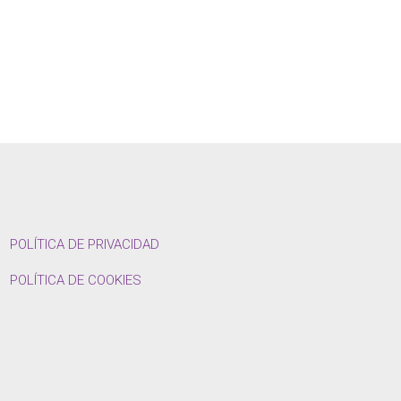
POLÍTICA DE PRIVACIDAD
POLÍTICA DE COOKIES