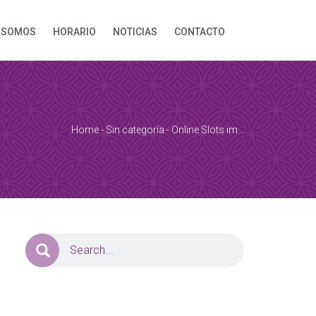
 SOMOS
HORARIO
NOTICIAS
CONTACTO
Home
-
Sin categoría
-
Online Slots im…