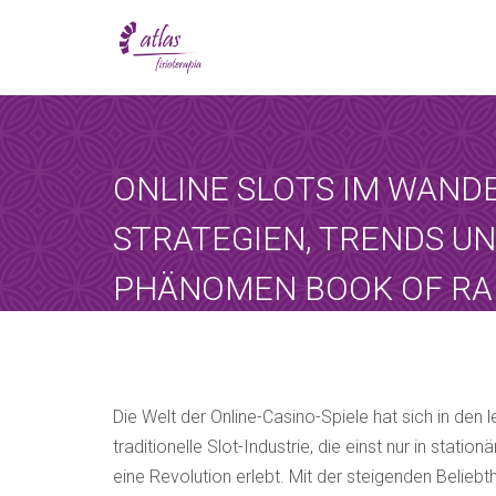
[booked-calendar]
ONLINE SLOTS IM WANDE
STRATEGIEN, TRENDS U
PHÄNOMEN BOOK OF RA
Atlas
agosto 28, 2025
Sin categoría
Die Welt der Online-Casino-Spiele hat sich in den
traditionelle Slot-Industrie, die einst nur in stati
eine Revolution erlebt. Mit der steigenden Belieb