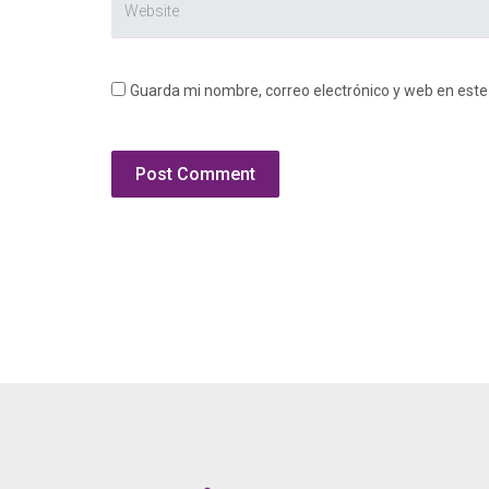
Guarda mi nombre, correo electrónico y web en est