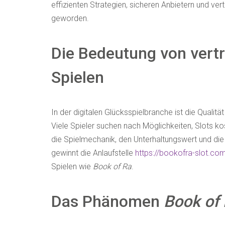
effizienten Strategien, sicheren Anbietern und ve
geworden.
Die Bedeutung von vert
Spielen
In der digitalen Glücksspielbranche ist die Quali
Viele Spieler suchen nach Möglichkeiten, Slots kos
die Spielmechanik, den Unterhaltungswert und di
gewinnt die Anlaufstelle
https://bookofra-slot.co
Spielen wie
Book of Ra
.
Das Phänomen
Book of