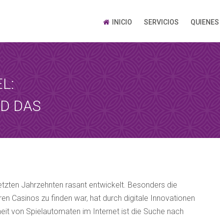
INICIO
SERVICIOS
QUIENES
L:
ND DAS
 letzten Jahrzehnten rasant entwickelt. Besonders die
onären Casinos zu finden war, hat durch digitale Innovationen
theit von Spielautomaten im Internet ist die Suche nach