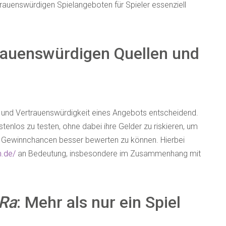
rtrauenswürdigen Spielangeboten für Spieler essenziell
rauenswürdigen Quellen und
tät und Vertrauenswürdigkeit eines Angebots entscheidend.
tenlos zu testen, ohne dabei ihre Gelder zu riskieren, um
e Gewinnchancen besser bewerten zu können. Hierbei
m.de/
an Bedeutung, insbesondere im Zusammenhang mit
 Ra
: Mehr als nur ein Spiel