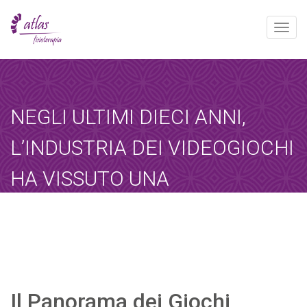
Toggle
naviga
[booked-calendar]
NEGLI ULTIMI DIECI ANNI,
L’INDUSTRIA DEI VIDEOGIOCHI
HA VISSUTO UNA
RIVOLUZIONE EPOCALE
GRAZIE ALLA
Atlas
noviembre 7, 2025
Sin categoría
Home
-
Sin categoría
-
Negli ultimi dieci…
Il Panorama dei Giochi