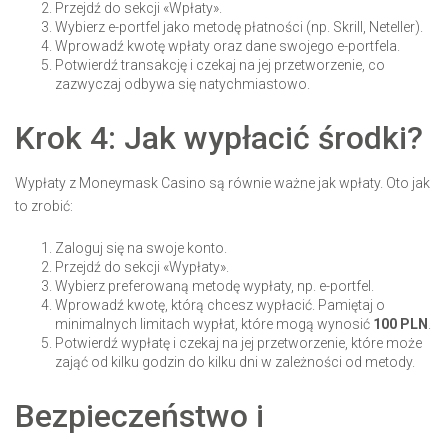
Przejdź do sekcji «Wpłaty».
Wybierz e-portfel jako metodę płatności (np. Skrill, Neteller).
Wprowadź kwotę wpłaty oraz dane swojego e-portfela.
Potwierdź transakcję i czekaj na jej przetworzenie, co
zazwyczaj odbywa się natychmiastowo.
Krok 4: Jak wypłacić środki?
Wypłaty z Moneymask Casino są równie ważne jak wpłaty. Oto jak
to zrobić:
Zaloguj się na swoje konto.
Przejdź do sekcji «Wypłaty».
Wybierz preferowaną metodę wypłaty, np. e-portfel.
Wprowadź kwotę, którą chcesz wypłacić. Pamiętaj o
minimalnych limitach wypłat, które mogą wynosić
100 PLN
.
Potwierdź wypłatę i czekaj na jej przetworzenie, które może
zająć od kilku godzin do kilku dni w zależności od metody.
Bezpieczeństwo i