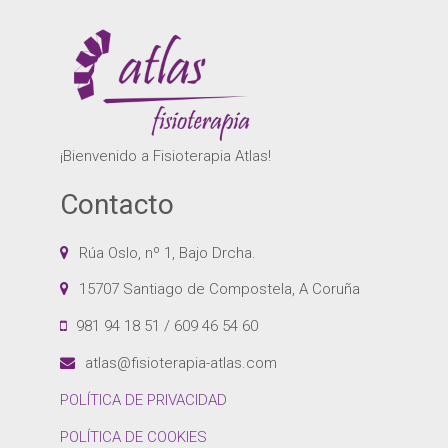
¡Bienvenido a Fisioterapia Atlas!
Contacto
Rúa Oslo, nº 1, Bajo Drcha.
15707 Santiago de Compostela, A Coruña
981 94 18 51 / 609 46 54 60
atlas@fisioterapia-atlas.com
POLÍTICA DE PRIVACIDAD
POLÍTICA DE COOKIES