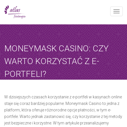
Toggle
naviga
[booked-calendar]
MONEYMASK CASINO: CZY
WARTO KORZYSTAĆ Z E-
PORTFELI?
Atlas
julio 30, 2025
Sin categoría
Home
-
Sin categoría
-
Moneymask casino: czy…
W dzisiejszych czasach korzystanie z e-portfeli w kasynach online
staje się coraz bardziej popularne. Moneymask Casino to jedna z
platform, która oferuje różnorodne opcje płatności, w tym e-
portfele. Warto jednak zastanowić się, czy korzystanie z tej metody
jest bezpieczne i korzystne. W tym artykule przeanalizujemy