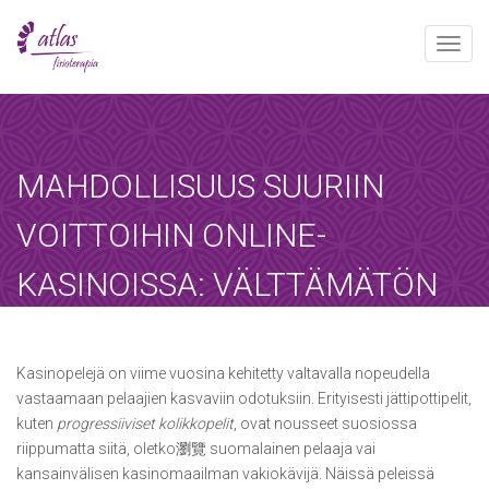
Toggle
naviga
[booked-calendar]
MAHDOLLISUUS SUURIIN
VOITTOIHIN ONLINE-
KASINOISSA: VÄLTTÄMÄTÖN
TIETO EDISTYNEELLE
PELAAJALLE
Kasinopelejä on viime vuosina kehitetty valtavalla nopeudella
vastaamaan pelaajien kasvaviin odotuksiin. Erityisesti jättipottipelit,
Atlas
agosto 8, 2025
Sin categoría
kuten
progressiiviset kolikkopelit
, ovat nousseet suosiossa
riippumatta siitä, oletko瀏覽 suomalainen pelaaja vai
Home
-
Sin categoría
-
Mahdollisuus suuriin voittoihin…
kansainvälisen kasinomaailman vakiokävijä. Näissä peleissä