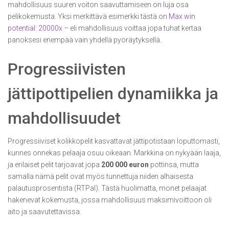
mahdollisuus suuren voiton saavuttamiseen on luja osa
pelikokemusta. Yksi merkittävä esimerkki tästä on
Max win
potential: 20000x
– eli mahdollisuus voittaa jopa tuhat kertaa
panoksesi enempää vain yhdellä pyöräytyksellä.
Progressiivisten
jättipottipelien dynamiikka ja
mahdollisuudet
Progressiiviset kolikkopelit kasvattavat jättipotistaan loputtomasti,
kunnes onnekas pelaaja osuu oikeaan. Markkina on nykyään laaja,
ja erilaiset pelit tarjoavat jopa
200 000 euron
pottinsa, mutta
samalla nämä pelit ovat myös tunnettuja niiden alhaisesta
palautusprosentista (RTPal). Tästä huolimatta, monet pelaajat
hakenevat kokemusta, jossa mahdollisuus maksimivoittoon oli
aito ja saavutettavissa.