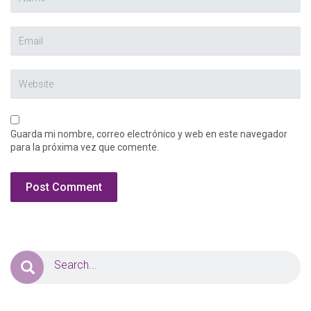
Guarda mi nombre, correo electrónico y web en este navegador
para la próxima vez que comente.