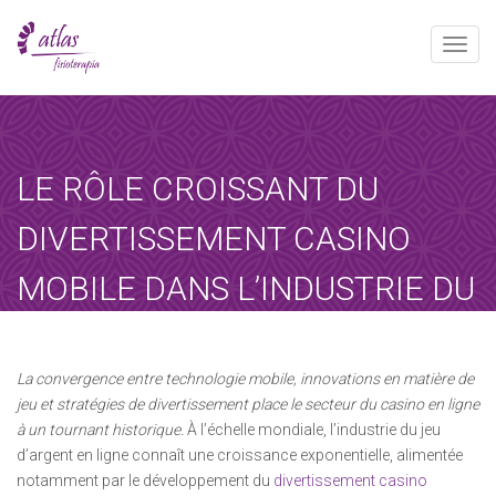
Toggle
naviga
[booked-calendar]
LE RÔLE CROISSANT DU
DIVERTISSEMENT CASINO
MOBILE DANS L’INDUSTRIE DU
JEU EN LIGNE
Atlas
agosto 7, 2025
Sin categoría
La convergence entre technologie mobile, innovations en matière de
jeu et stratégies de divertissement place le secteur du casino en ligne
Home
-
Sin categoría
-
Le rôle croissant…
à un tournant historique.
À l’échelle mondiale, l’industrie du jeu
d’argent en ligne connaît une croissance exponentielle, alimentée
notamment par le développement du
divertissement casino