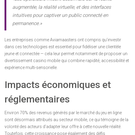
augmentée, la réalité virtuelle, et des interfaces
intuitives pour captiver un public connecté en
permanence.»
Les entreprises comme Aviamaasters ont compris qu’investir
dans ces technologies est essentiel pour fidéliser une clientèle
jeune et connectée — cela leur permet notamment de proposer un
divertissement casino mobile qui combine rapidité, accessibilité et
expérience multi-sensorielle.
Impacts économiques et
réglementaires
Environ 70% des revenus générés par le marché du jeu en ligne
sont désormais attribués au secteur mobile, ce qui témoigne de la
volonté des acteurs d’adapter leur offre à cette nouvelle réalité.
Toutefois, cette croissance pose également des défis