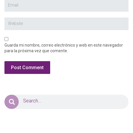
Guarda mi nombre, correo electrónico y web en este navegador
para la próxima vez que comente.