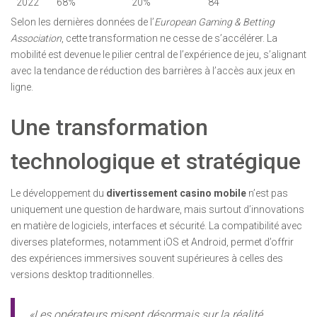
2022
68%
20%
84
Selon les dernières données de l’
European Gaming & Betting
Association
, cette transformation ne cesse de s’accélérer. La
mobilité est devenue le pilier central de l’expérience de jeu, s’alignant
avec la tendance de réduction des barrières à l’accès aux jeux en
ligne.
Une transformation
technologique et stratégique
Le développement du
divertissement casino mobile
n’est pas
uniquement une question de hardware, mais surtout d’innovations
en matière de logiciels, interfaces et sécurité. La compatibilité avec
diverses plateformes, notamment iOS et Android, permet d’offrir
des expériences immersives souvent supérieures à celles des
versions desktop traditionnelles.
«Les opérateurs misent désormais sur la réalité