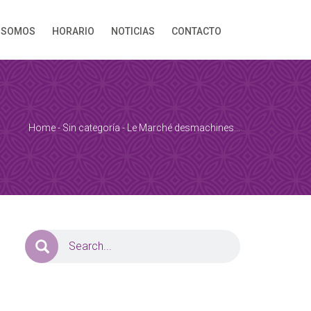
 SOMOS
HORARIO
NOTICIAS
CONTACTO
Home
-
Sin categoría
-
Le Marché desmachines…