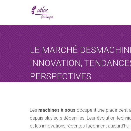
[booked-calendar]
LE MARCHÉ DESMACHINE
INNOVATION, TENDANCE
PERSPECTIVES
Atlas
octubre 22, 2025
Sin categoría
Les
machines à sous
occupent une place centrale
depuis plusieurs décennies. Leur évolution techni
et les innovations récentes façonnent aujourd’hu