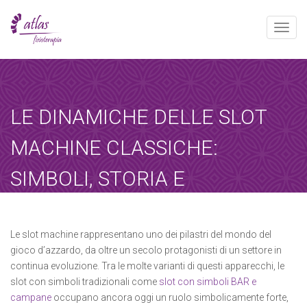
Toggle
naviga
[booked-calendar]
LE DINAMICHE DELLE SLOT
MACHINE CLASSICHE:
SIMBOLI, STORIA E
INNOVAZIONI
Atlas
agosto 4, 2025
Sin categoría
Le slot machine rappresentano uno dei pilastri del mondo del
gioco d’azzardo, da oltre un secolo protagonisti di un settore in
Home
-
Sin categoría
-
Le Dinamiche delle…
continua evoluzione. Tra le molte varianti di questi apparecchi, le
slot con simboli tradizionali come
slot con simboli BAR e
campane
occupano ancora oggi un ruolo simbolicamente forte,