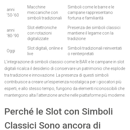
Macchine
Simboli come le barre e le
anni
meccaniche con
campane rappresentano
’50-’60
simboli tradizionali
fortuna e familiarità
Slot elettroniche
Presenza dei simboli classici
anni
con rotazioni
mantiene il legame con la
’80-’90
digitalizzate
tradizione
Slot digitali, online e
Simboli tradizionali reinventati
Oggi
live
o reinterpretati
L’integrazione di simboli classici come le BAR e le campane in slot
digitali ricalca il desiderio di conservare un patrimonio che esplode
tra tradizione e innovazione. La presenza di questi simboli
contribuisce a creare un’esperienza nostalgica per i giocatori più
esperti, e allo stesso tempo, fungono da elementi riconoscibili che
mantengono alta l’attenzione anche nelle piattaforme più moderne.
Perché le Slot con Simboli
Classici Sono ancora di