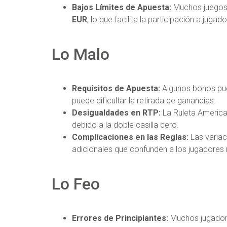
Bajos Límites de Apuesta:
Muchos juegos 
EUR
, lo que facilita la participación a juga
Lo Malo
Requisitos de Apuesta:
Algunos bonos pue
puede dificultar la retirada de ganancias.
Desigualdades en RTP:
La Ruleta America
debido a la doble casilla cero.
Complicaciones en las Reglas:
Las variac
adicionales que confunden a los jugadores
Lo Feo
Errores de Principiantes:
Muchos jugadore