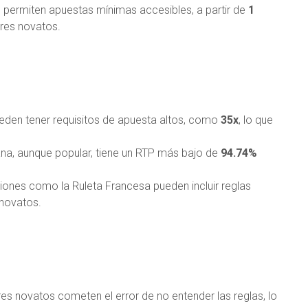
permiten apuestas mínimas accesibles, a partir de
1
dores novatos.
den tener requisitos de apuesta altos, como
35x
, lo que
na, aunque popular, tiene un RTP más bajo de
94.74%
iones como la Ruleta Francesa pueden incluir reglas
 novatos.
s novatos cometen el error de no entender las reglas, lo