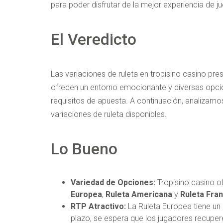
para poder disfrutar de la mejor experiencia de j
El Veredicto
Las variaciones de ruleta en tropisino casino pr
ofrecen un entorno emocionante y diversas opcio
requisitos de apuesta. A continuación, analizamos
variaciones de ruleta disponibles.
Lo Bueno
Variedad de Opciones:
Tropisino casino of
Europea
,
Ruleta Americana
y
Ruleta Fra
RTP Atractivo:
La Ruleta Europea tiene u
plazo, se espera que los jugadores recuper