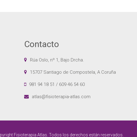
Contacto
Rúa Oslo, nº 1, Bajo Drcha.
15707 Santiago de Compostela, A Coruña
981 94 18 51 / 609 46 54 60
atlas@fisioterapia-atlas.com
yright Fisioterapia Atlas. Todos los derechos están reservados.