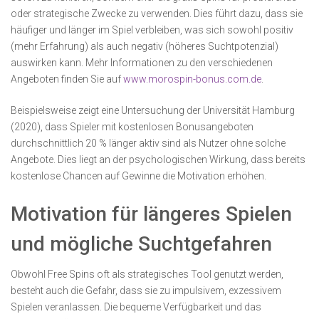
oder strategische Zwecke zu verwenden. Dies führt dazu, dass sie
häufiger und länger im Spiel verbleiben, was sich sowohl positiv
(mehr Erfahrung) als auch negativ (höheres Suchtpotenzial)
auswirken kann. Mehr Informationen zu den verschiedenen
Angeboten finden Sie auf
www.morospin-bonus.com.de
.
Beispielsweise zeigt eine Untersuchung der Universität Hamburg
(2020), dass Spieler mit kostenlosen Bonusangeboten
durchschnittlich 20 % länger aktiv sind als Nutzer ohne solche
Angebote. Dies liegt an der psychologischen Wirkung, dass bereits
kostenlose Chancen auf Gewinne die Motivation erhöhen.
Motivation für längeres Spielen
und mögliche Suchtgefahren
Obwohl Free Spins oft als strategisches Tool genutzt werden,
besteht auch die Gefahr, dass sie zu impulsivem, exzessivem
Spielen veranlassen. Die bequeme Verfügbarkeit und das