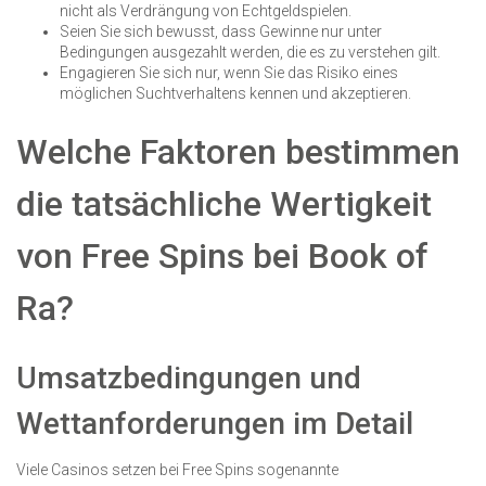
nicht als Verdrängung von Echtgeldspielen.
Seien Sie sich bewusst, dass Gewinne nur unter
Bedingungen ausgezahlt werden, die es zu verstehen gilt.
Engagieren Sie sich nur, wenn Sie das Risiko eines
möglichen Suchtverhaltens kennen und akzeptieren.
Welche Faktoren bestimmen
die tatsächliche Wertigkeit
von Free Spins bei Book of
Ra?
Umsatzbedingungen und
Wettanforderungen im Detail
Viele Casinos setzen bei Free Spins sogenannte