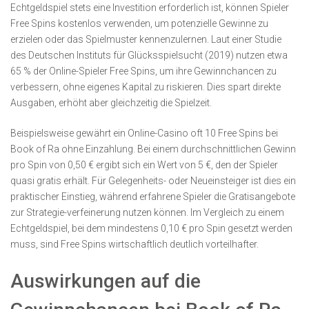
Echtgeldspiel stets eine Investition erforderlich ist, können Spieler
Free Spins kostenlos verwenden, um potenzielle Gewinne zu
erzielen oder das Spielmuster kennenzulernen. Laut einer Studie
des Deutschen Instituts für Glücksspielsucht (2019) nutzen etwa
65 % der Online-Spieler Free Spins, um ihre Gewinnchancen zu
verbessern, ohne eigenes Kapital zu riskieren. Dies spart direkte
Ausgaben, erhöht aber gleichzeitig die Spielzeit.
Beispielsweise gewährt ein Online-Casino oft 10 Free Spins bei
Book of Ra ohne Einzahlung. Bei einem durchschnittlichen Gewinn
pro Spin von 0,50 € ergibt sich ein Wert von 5 €, den der Spieler
quasi gratis erhält. Für Gelegenheits- oder Neueinsteiger ist dies ein
praktischer Einstieg, während erfahrene Spieler die Gratisangebote
zur Strategie-verfeinerung nutzen können. Im Vergleich zu einem
Echtgeldspiel, bei dem mindestens 0,10 € pro Spin gesetzt werden
muss, sind Free Spins wirtschaftlich deutlich vorteilhafter.
Auswirkungen auf die