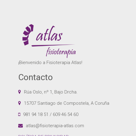
¡Bienvenido a Fisioterapia Atlas!
Contacto
Rúa Oslo, nº 1, Bajo Drcha.
15707 Santiago de Compostela, A Coruña
981 94 18 51 / 609 46 54 60
atlas@fisioterapia-atlas.com