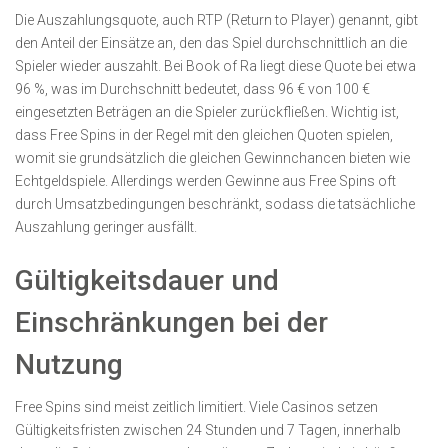
Die Auszahlungsquote, auch RTP (Return to Player) genannt, gibt
den Anteil der Einsätze an, den das Spiel durchschnittlich an die
Spieler wieder auszahlt. Bei Book of Ra liegt diese Quote bei etwa
96 %, was im Durchschnitt bedeutet, dass 96 € von 100 €
eingesetzten Beträgen an die Spieler zurückfließen. Wichtig ist,
dass Free Spins in der Regel mit den gleichen Quoten spielen,
womit sie grundsätzlich die gleichen Gewinnchancen bieten wie
Echtgeldspiele. Allerdings werden Gewinne aus Free Spins oft
durch Umsatzbedingungen beschränkt, sodass die tatsächliche
Auszahlung geringer ausfällt.
Gültigkeitsdauer und
Einschränkungen bei der
Nutzung
Free Spins sind meist zeitlich limitiert. Viele Casinos setzen
Gültigkeitsfristen zwischen 24 Stunden und 7 Tagen, innerhalb