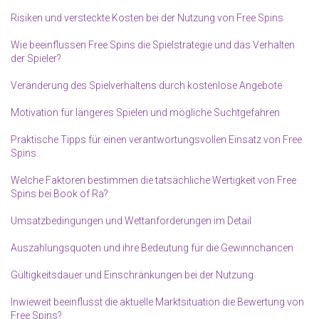
Risiken und versteckte Kosten bei der Nutzung von Free Spins
Wie beeinflussen Free Spins die Spielstrategie und das Verhalten
der Spieler?
Veränderung des Spielverhaltens durch kostenlose Angebote
Motivation für längeres Spielen und mögliche Suchtgefahren
Praktische Tipps für einen verantwortungsvollen Einsatz von Free
Spins
Welche Faktoren bestimmen die tatsächliche Wertigkeit von Free
Spins bei Book of Ra?
Umsatzbedingungen und Wettanforderungen im Detail
Auszahlungsquoten und ihre Bedeutung für die Gewinnchancen
Gültigkeitsdauer und Einschränkungen bei der Nutzung
Inwieweit beeinflusst die aktuelle Marktsituation die Bewertung von
Free Spins?