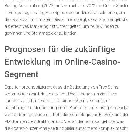
Betting Association (2023) nutzen mehr als 70 % der Online-Spieler
in Europa regelmäßig Free Spins oder andere Gratisaktionen, um
das Risiko zu minimieren. Dieser Trend zeigt, dass Gratisangebote
als effektives Marketinginstrument gelten, um neue Kunden zu
gewinnen und Stammspieler zu binden.
Prognosen für die zukünftige
Entwicklung im Online-Casino-
Segment
Experten prognostizieren, dass die Bedeutung von Free Spins
weiter steigen wird, da gesetzliche Regulierungen in einzelnen
Ländern verschärft werden. Casinos setzen verstärkt auf
nachhaltige Kundenbindung durch Boni, die längerfristig eingesetzt
werden können. Zudem erhöht die technologische Entwicklung der
Plattformen die Attraktivität und Vielfalt der Bonusangebote, was
die Kosten-Nutzen-Analyse für Spieler zunehmend komplex macht.