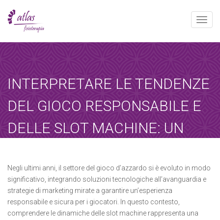
Toggle
naviga
[booked-calendar]
INTERPRETARE LE TENDENZE
DEL GIOCO RESPONSABILE E
DELLE SLOT MACHINE: UN
APPROCCIO STRATEGICO
Atlas
noviembre 13, 2025
Sin categoría
Negli ultimi anni, il settore del gioco d’azzardo si è evoluto in modo
significativo, integrando soluzioni tecnologiche all’avanguardia e
Home
-
Sin categoría
-
Interpretare le Tendenze…
strategie di marketing mirate a garantire un’esperienza
responsabile e sicura per i giocatori. In questo contesto,
comprendere le dinamiche delle slot machine rappresenta una