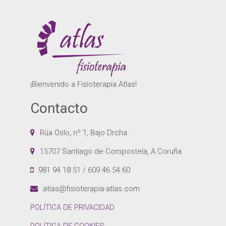
¡Bienvenido a Fisioterapia Atlas!
Contacto
Rúa Oslo, nº 1, Bajo Drcha.
15707 Santiago de Compostela, A Coruña
981 94 18 51 / 609 46 54 60
atlas@fisioterapia-atlas.com
POLÍTICA DE PRIVACIDAD
POLÍTICA DE COOKIES