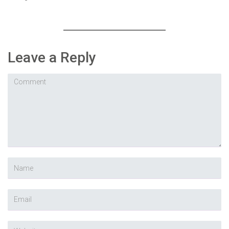
Leave a Reply