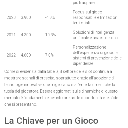
più trasparenti
Focus sul gioco
2020
3.900
-4.9%
responsabile e limitazioni
territoriali
Soluzioni di intelligenza
2021
4.300
10.3%
artificiale e analisi dei dati
Personalizzazione
dell’esperienza di gioco e
2022
4.600
7.0%
sistemi di prevenzione delle
dipendenze
Come si evidenzia dalla tabella, il settore delle slot continua a
mostrare segnali di crescita, soprattutto grazie all’adozione di
tecnologie innovative che migliorano sia l’entertainment che la
tutela del giocatore. Essere aggiornati sulle dinamiche di questo
mercato è fondamentale per interpretare le opportunità e le sfide
che si presentano.
La Chiave per un Gioco