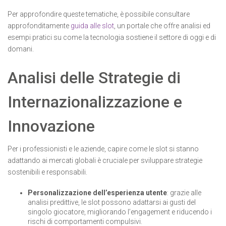
Per approfondire queste tematiche, è possibile consultare
approfonditamente
guida alle slot
, un portale che offre analisi ed
esempi pratici su come la tecnologia sostiene il settore di oggi e di
domani.
Analisi delle Strategie di
Internazionalizzazione e
Innovazione
Per i professionisti e le aziende, capire come le slot si stanno
adattando ai mercati globali è cruciale per sviluppare strategie
sostenibili e responsabili.
Personalizzazione dell’esperienza utente
: grazie alle
analisi predittive, le slot possono adattarsi ai gusti del
singolo giocatore, migliorando l’engagement e riducendo i
rischi di comportamenti compulsivi.