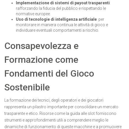
Implementazione di sistemi di payout trasparenti
:
rafforzando la fiducia del pubblico e rispettando le
normative europee.
Uso di tecnologie di intelligenza artificiale
: per
monitorare in maniera continua le attività di gioco e
individuare eventuali comportamenti a rischio.
Consapevolezza e
Formazione come
Fondamenti del Gioco
Sostenibile
La formazione dei tecnici, degli operatori e dei giocatori
rappresenta un pilastro importante per consolidare un mercato
trasparente e etico. Risorse come la guida alle slot forniscono
strumenti e approfondimenti utili a comprendere meglio le
dinamiche di funzionamento di queste macchine e a promuovere