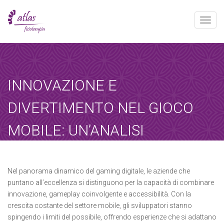
Toggle
naviga
[booked-calendar]
INNOVAZIONE E
DIVERTIMENTO NEL GIOCO
MOBILE: UN’ANALISI
APPROFONDITA
Atlas
septiembre 19, 2025
Sin categoría
Nel panorama dinamico del gaming digitale, le aziende che
puntano all’eccellenza si distinguono per la capacità di combinare
Home
-
Sin categoría
-
Innovazione e Divertimento…
innovazione, gameplay coinvolgente e accessibilità. Con la
crescita costante del settore mobile, gli sviluppatori stanno
spingendo i limiti del possibile, offrendo esperienze che si adattano