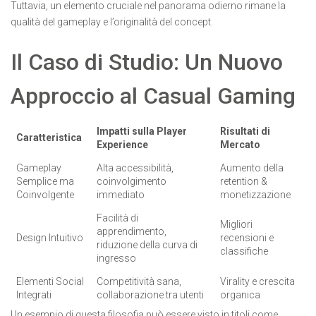
Tuttavia, un elemento cruciale nel panorama odierno rimane la
qualità del gameplay e l’originalità del concept.
Il Caso di Studio: Un Nuovo
Approccio al Casual Gaming
Impatti sulla Player
Risultati di
Caratteristica
Experience
Mercato
Gameplay
Alta accessibilità,
Aumento della
Semplice ma
coinvolgimento
retention &
Coinvolgente
immediato
monetizzazione
Facilità di
Migliori
apprendimento,
Design Intuitivo
recensioni e
riduzione della curva di
classifiche
ingresso
Elementi Social
Competitività sana,
Virality e crescita
Integrati
collaborazione tra utenti
organica
Un esempio di questa filosofia può essere visto in titoli come