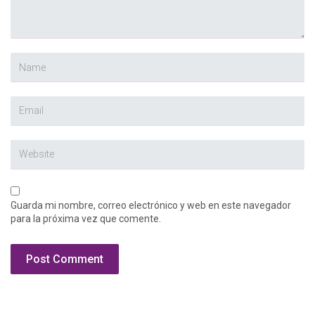
Guarda mi nombre, correo electrónico y web en este navegador
para la próxima vez que comente.