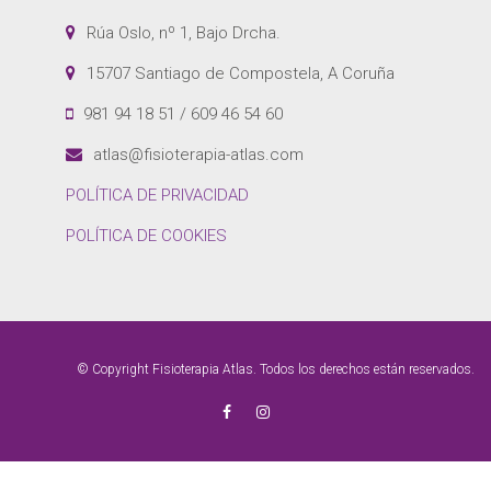
Rúa Oslo, nº 1, Bajo Drcha.
15707 Santiago de Compostela, A Coruña
981 94 18 51 / 609 46 54 60
atlas@fisioterapia-atlas.com
POLÍTICA DE PRIVACIDAD
POLÍTICA DE COOKIES
© Copyright Fisioterapia Atlas. Todos los derechos están reservados.