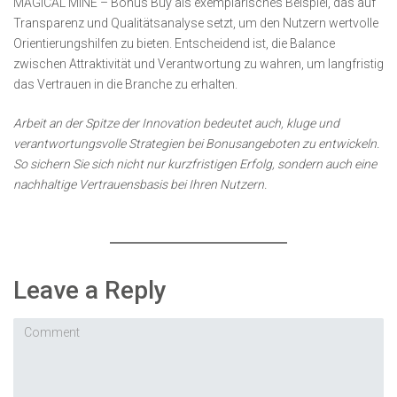
MAGICAL MINE – Bonus Buy als exemplarisches Beispiel, das auf
Transparenz und Qualitätsanalyse setzt, um den Nutzern wertvolle
Orientierungshilfen zu bieten. Entscheidend ist, die Balance
zwischen Attraktivität und Verantwortung zu wahren, um langfristig
das Vertrauen in die Branche zu erhalten.
Arbeit an der Spitze der Innovation bedeutet auch, kluge und
verantwortungsvolle Strategien bei Bonusangeboten zu entwickeln.
So sichern Sie sich nicht nur kurzfristigen Erfolg, sondern auch eine
nachhaltige Vertrauensbasis bei Ihren Nutzern.
Leave a Reply