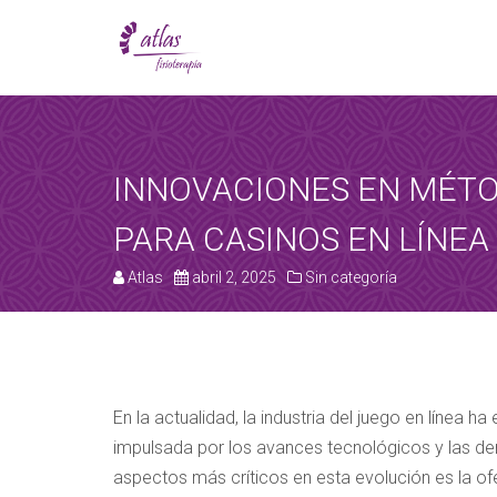
[booked-calendar]
INNOVACIONES EN MÉTO
PARA CASINOS EN LÍNEA
Atlas
abril 2, 2025
Sin categoría
En la actualidad, la industria del juego en línea
impulsada por los avances tecnológicos y las d
aspectos más críticos en esta evolución es la 