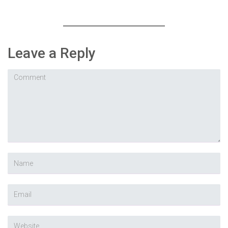
Leave a Reply