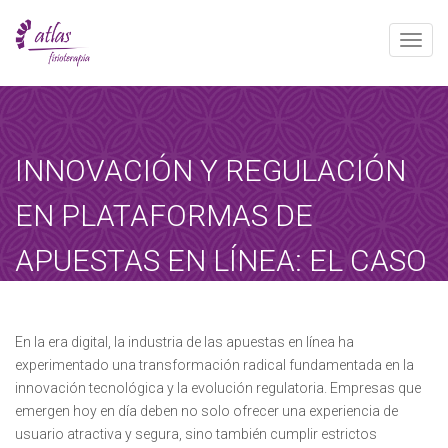
Toggle
naviga
[booked-calendar]
INNOVACIÓN Y REGULACIÓN
EN PLATAFORMAS DE
APUESTAS EN LÍNEA: EL CASO
DE BETFROST
Atlas
octubre 18, 2025
Sin categoría
En la era digital, la industria de las apuestas en línea ha
experimentado una transformación radical fundamentada en la
Home
-
Sin categoría
-
Innovación y Regulación…
innovación tecnológica y la evolución regulatoria. Empresas que
emergen hoy en día deben no solo ofrecer una experiencia de
usuario atractiva y segura, sino también cumplir estrictos