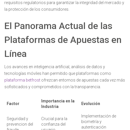
requisitos regulatorios para garantizar la integridad del mercado y
la protección de los consumidores.
El Panorama Actual de las
Plataformas de Apuestas en
Línea
Los avances en inteligencia artificial, análisis de datos y
tecnologías móviles han permitido que plataformas como
plataforma betfrost
ofrezcan entornos de apuestas cada vez más
sofisticados y comprometidos con la transparencia.
Importancia en la
Factor
Evolución
Industria
Implementación de
Seguridad y
Crucial para la
biometría y
prevencion del
confianza del
autenticación
fraude
usuario