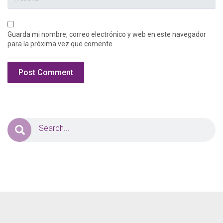
Guarda mi nombre, correo electrónico y web en este navegador
para la próxima vez que comente.