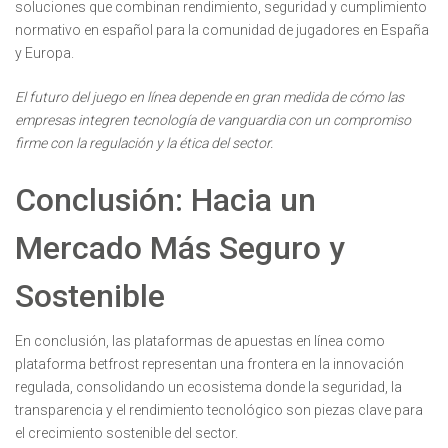
soluciones que combinan rendimiento, seguridad y cumplimiento
normativo en español para la comunidad de jugadores en España
y Europa.
El futuro del juego en línea depende en gran medida de cómo las
empresas integren tecnología de vanguardia con un compromiso
firme con la regulación y la ética del sector.
Conclusión: Hacia un
Mercado Más Seguro y
Sostenible
En conclusión, las plataformas de apuestas en línea como
plataforma betfrost representan una frontera en la innovación
regulada, consolidando un ecosistema donde la seguridad, la
transparencia y el rendimiento tecnológico son piezas clave para
el crecimiento sostenible del sector.