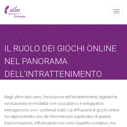
Toggle
naviga
[booked-calendar]
IL RUOLO DEI GIOCHI ONLINE
NEL PANORAMA
DELL’INTRATTENIMENTO
DIGITALE
Atlas
agosto 23, 2025
Sin categoría
Negli ultimi dieci anni, l’evoluzione dell’intrattenimento digitale ha
rivoluzionato le modalità con cui pubblico e sviluppatori
Home
-
Sin categoría
-
Il ruolo dei…
interagiscono con i contenuti ludici. La diffusione di giochi online
ha rappresentato uno dei fenomeni più significativi di questa
trasformazione, influenzando non solo l’aspetto ricreativo, ma