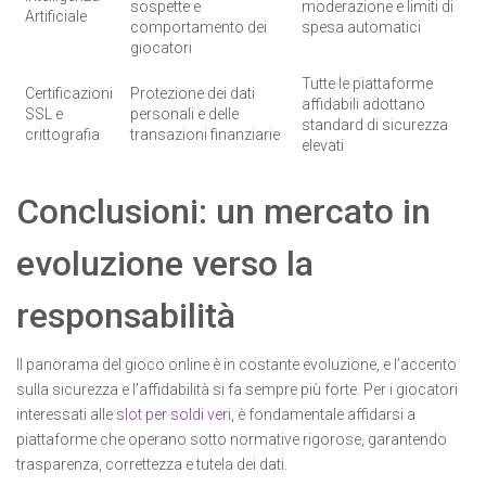
sospette e
moderazione e limiti di
Artificiale
comportamento dei
spesa automatici
giocatori
Tutte le piattaforme
Certificazioni
Protezione dei dati
affidabili adottano
SSL e
personali e delle
standard di sicurezza
crittografia
transazioni finanziarie
elevati
Conclusioni: un mercato in
evoluzione verso la
responsabilità
Il panorama del gioco online è in costante evoluzione, e l’accento
sulla sicurezza e l’affidabilità si fa sempre più forte. Per i giocatori
interessati alle
slot per soldi veri
, è fondamentale affidarsi a
piattaforme che operano sotto normative rigorose, garantendo
trasparenza, correttezza e tutela dei dati.