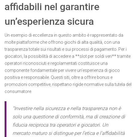
affidabili nel garantire
un’esperienza sicura
Un esempio di eccellenza in questo ambito è rappresentato da
molte piattaforme che offrono giochi di alta qualità, con una
trasparenza totale sui risultati e sui processi di pagamento. Per i
giocatori, la possibilità di accedere a **slot per soldi veri** tramite
operatori riconosciuti e regolamentati costituisce una
componente fondamentale per vivere un’esperienza di gioco
positiva e responsabile. Questi siti, oltre a offrire bonus e
promozioni competitive, rispettano rigide normative sulla tutela del
consumatore.
“Investire nella sicurezza e nella trasparenza non è
solo una questione di conformità, ma di creazione di
fiducia reciproca tra operatori e giocatori. Un
mercato maturo si distingue per l’etica e l’affidabilità