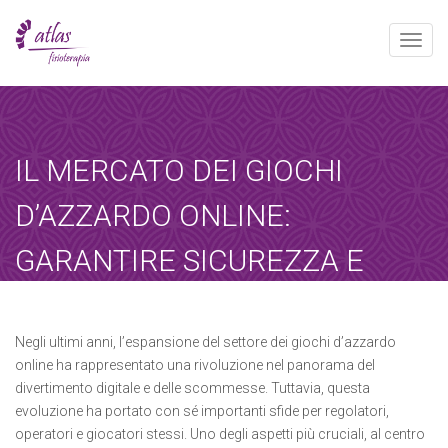
Toggle
naviga
[booked-calendar]
IL MERCATO DEI GIOCHI
D’AZZARDO ONLINE:
GARANTIRE SICUREZZA E
TRASPARENZA
Atlas
agosto 21, 2025
Sin categoría
Negli ultimi anni, l’espansione del settore dei giochi d’azzardo
online ha rappresentato una rivoluzione nel panorama del
Home
-
Sin categoría
-
Il mercato dei…
divertimento digitale e delle scommesse. Tuttavia, questa
evoluzione ha portato con sé importanti sfide per regolatori,
operatori e giocatori stessi. Uno degli aspetti più cruciali, al centro