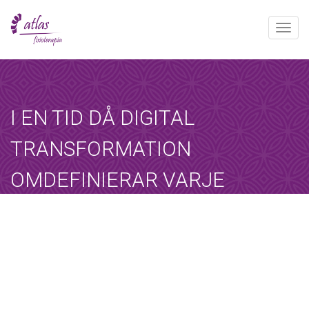
Toggle
naviga
[booked-calendar]
I EN TID DÅ DIGITAL
TRANSFORMATION
OMDEFINIERAR VARJE
ASPEKT AV
AFFÄRSLANDSKAPET ÄR
TILLGÅNGEN TILL
Atlas
junio 20, 2025
Sin categoría