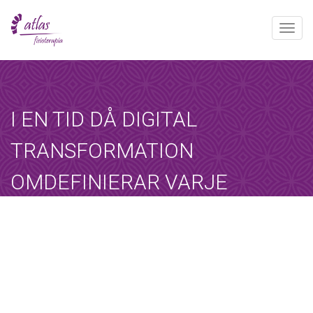
Toggle
naviga
[booked-calendar]
I EN TID DÅ DIGITAL
TRANSFORMATION
OMDEFINIERAR VARJE
ASPEKT AV
AFFÄRSLANDSKAPET ÄR
TILLGÅNGEN TILL
Atlas
diciembre 19, 2025
Sin categoría