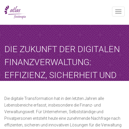
Toggle
naviga
[booked-calendar]
DIE ZUKUNFT DER DIGITALEN
FINANZVERWALTUNG:
EFFIZIENZ, SICHERHEIT UND
INNOVATION
Atlas
enero 13, 2026
Sin categoría
Die digitale Transformation hat in den letzten Jahren alle
Lebensbereiche erfasst, insbesondere die Finanz- und
Home
-
Sin categoría
-
Die Zukunft der…
Verwaltungswelt. Für Unternehmen, Selbstständige und
Privatpersonen entsteht heute eine zunehmende Nachfrage nach
effizienten, sicheren und innovativen Lösungen für die Verwaltung