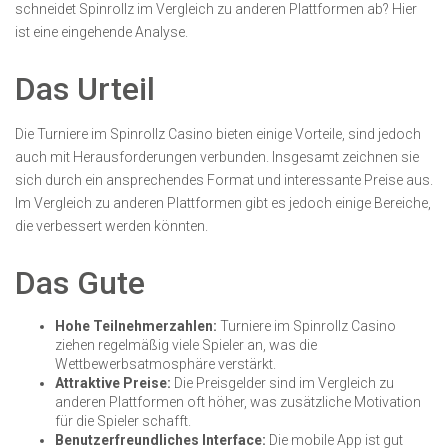
schneidet Spinrollz im Vergleich zu anderen Plattformen ab? Hier
ist eine eingehende Analyse.
Das Urteil
Die Turniere im Spinrollz Casino bieten einige Vorteile, sind jedoch
auch mit Herausforderungen verbunden. Insgesamt zeichnen sie
sich durch ein ansprechendes Format und interessante Preise aus.
Im Vergleich zu anderen Plattformen gibt es jedoch einige Bereiche,
die verbessert werden könnten.
Das Gute
Hohe Teilnehmerzahlen:
Turniere im Spinrollz Casino
ziehen regelmäßig viele Spieler an, was die
Wettbewerbsatmosphäre verstärkt.
Attraktive Preise:
Die Preisgelder sind im Vergleich zu
anderen Plattformen oft höher, was zusätzliche Motivation
für die Spieler schafft.
Benutzerfreundliches Interface:
Die mobile App ist gut