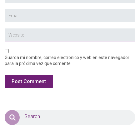
Guarda mi nombre, correo electrónico y web en este navegador
para la próxima vez que comente.