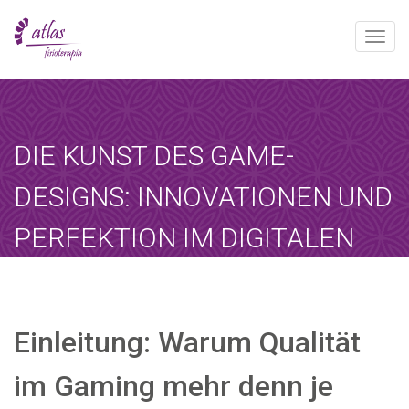
Toggle
naviga
[booked-calendar]
DIE KUNST DES GAME-
DESIGNS: INNOVATIONEN UND
PERFEKTION IM DIGITALEN
GAMING
Atlas
julio 27, 2025
Sin categoría
Einleitung: Warum Qualität
Home
-
Sin categoría
-
Die Kunst des…
im Gaming mehr denn je