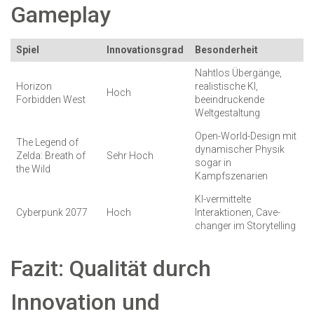
Gameplay
Spiel
Innovationsgrad
Besonderheit
Nahtlos Übergänge,
Horizon
realistische KI,
Hoch
Forbidden West
beeindruckende
Weltgestaltung
Open-World-Design mit
The Legend of
dynamischer Physik
Zelda: Breath of
Sehr Hoch
sogar in
the Wild
Kampfszenarien
KI-vermittelte
Cyberpunk 2077
Hoch
Interaktionen, Cave-
changer im Storytelling
Fazit: Qualität durch
Innovation und