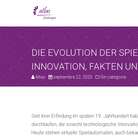
[booked-calendar]
DIE EVOLUTION DER SP
INNOVATION, FAKTEN U
Atlas
septiembre 22, 2025
Sin categoría
Seit ihrer Erfindung im späten 19. Jahrhundert 
durchlaufen, die sowohl technologische Innovati
Heute stehen virtuelle Spielautomaten, auch bekan