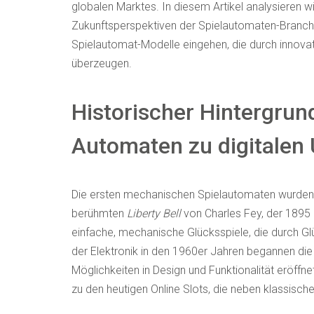
globalen Marktes. In diesem Artikel analysieren w
Zukunftsperspektiven der Spielautomaten-Branche,
Spielautomat-Modelle eingehen, die durch innova
überzeugen.
Historischer Hintergru
Automaten zu digitalen
Die ersten mechanischen Spielautomaten wurden 
berühmten
Liberty Bell
von Charles Fey, der 1895 
einfache, mechanische Glücksspiele, die durch Gl
der Elektronik in den 1960er Jahren begannen die
Möglichkeiten in Design und Funktionalität eröffnet
zu den heutigen Online Slots, die neben klassischen