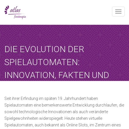
Toggle
naviga
[booked-calendar]
DIE EVOLUTION DER
SPIELAUTOMATEN:
INNOVATION, FAKTEN UND
TRENDS
Atlas
diciembre 25, 2025
Sin categoría
Seit ihrer Erfindung im späten 19. Jahrhundert haben
Spielautomaten eine bemerkenswerte Entwicklung durchlaufen, die
Home
-
Sin categoría
-
Die Evolution der…
sowohl technologische Innovationen als auch veränderte
Spielgewohnheiten widerspiegelt. Heute stehen virtuelle
Spielautomaten, auch bekannt als Online Slots, im Zentrum eines