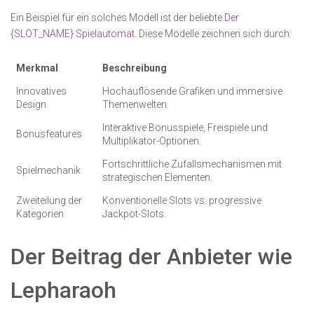
Ein Beispiel für ein solches Modell ist der beliebte
Der
{SLOT_NAME} Spielautomat
. Diese Modelle zeichnen sich durch:
Merkmal
Beschreibung
Innovatives
Hochauflösende Grafiken und immersive
Design
Themenwelten.
Interaktive Bonusspiele, Freispiele und
Bonusfeatures
Multiplikator-Optionen.
Fortschrittliche Zufallsmechanismen mit
Spielmechanik
strategischen Elementen.
Zweiteilung der
Konventionelle Slots vs. progressive
Kategorien
Jackpot-Slots.
Der Beitrag der Anbieter wie
Lepharaoh