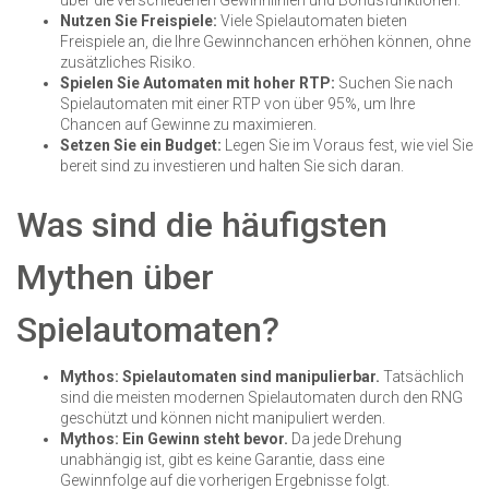
Nutzen Sie Freispiele:
Viele Spielautomaten bieten
Freispiele an, die Ihre Gewinnchancen erhöhen können, ohne
zusätzliches Risiko.
Spielen Sie Automaten mit hoher RTP:
Suchen Sie nach
Spielautomaten mit einer RTP von über 95%, um Ihre
Chancen auf Gewinne zu maximieren.
Setzen Sie ein Budget:
Legen Sie im Voraus fest, wie viel Sie
bereit sind zu investieren und halten Sie sich daran.
Was sind die häufigsten
Mythen über
Spielautomaten?
Mythos: Spielautomaten sind manipulierbar.
Tatsächlich
sind die meisten modernen Spielautomaten durch den RNG
geschützt und können nicht manipuliert werden.
Mythos: Ein Gewinn steht bevor.
Da jede Drehung
unabhängig ist, gibt es keine Garantie, dass eine
Gewinnfolge auf die vorherigen Ergebnisse folgt.