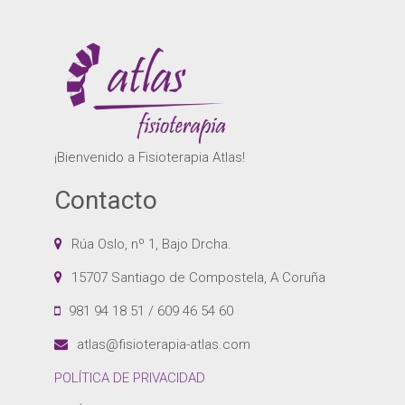
¡Bienvenido a Fisioterapia Atlas!
Contacto
Rúa Oslo, nº 1, Bajo Drcha.
15707 Santiago de Compostela, A Coruña
981 94 18 51 / 609 46 54 60
atlas@fisioterapia-atlas.com
POLÍTICA DE PRIVACIDAD