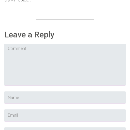
als VIP-Spieler.
Leave a Reply