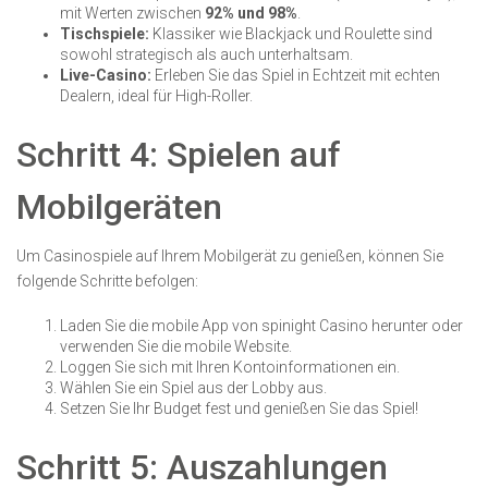
mit Werten zwischen
92% und 98%
.
Tischspiele:
Klassiker wie Blackjack und Roulette sind
sowohl strategisch als auch unterhaltsam.
Live-Casino:
Erleben Sie das Spiel in Echtzeit mit echten
Dealern, ideal für High-Roller.
Schritt 4: Spielen auf
Mobilgeräten
Um Casinospiele auf Ihrem Mobilgerät zu genießen, können Sie
folgende Schritte befolgen:
Laden Sie die mobile App von spinight Casino herunter oder
verwenden Sie die mobile Website.
Loggen Sie sich mit Ihren Kontoinformationen ein.
Wählen Sie ein Spiel aus der Lobby aus.
Setzen Sie Ihr Budget fest und genießen Sie das Spiel!
Schritt 5: Auszahlungen