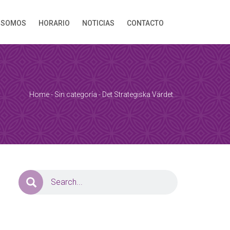
 SOMOS
HORARIO
NOTICIAS
CONTACTO
Home
-
Sin categoría
-
Det Strategiska Värdet…