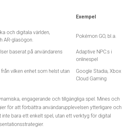
Exempel
ka och digitala världen,
Pokémon GO, bl.a.
h AR-glasögon.
elser baserat på användarens
Adaptive NPC:s i
onlinespel
 från vilken enhet som helst utan
Google Stadia, Xbox
Cloud Gaming
ynamiska, engagerande och tillgängliga spel. Mines och
ier för att förbättra användarupplevelsen ytterligare och
inte bara ett enkelt spel, utan ett verktyg för digital
entationsstrategier.