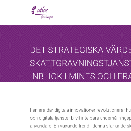
[booked-calendar]
DET STRATEGISKA VÄRDE
SKATTGRÄVNINGSTJÄNST
INBLICK I MINES OCH F
Atlas
octubre 21, 2025
Sin categoría
I en era där digitala innovationer revolutionerar hu
och digitala tjänster blivit inte bara underhållnin
användare. En växande trend i denna sfär är de ska