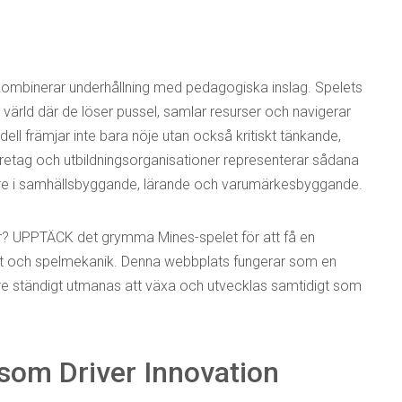
 kombinerar underhållning med pedagogiska inslag. Spelets
l värld där de löser pussel, samlar resurser och navigerar
dell främjar inte bara nöje utan också kritiskt tänkande,
retag och utbildningsorganisationer representerar sådana
are i samhällsbyggande, lärande och varumärkesbyggande.
 är? UPPTÄCK det grymma Mines-spelet för att få en
itet och spelmekanik. Denna webbplats fungerar som en
pelare ständigt utmanas att växa och utvecklas samtidigt som
som Driver Innovation