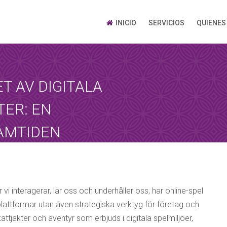
INICIO
SERVICIOS
QUIENES
T AV DIGITALA
ER: EN
RAMTIDEN
r vi interagerar, lär oss och underhåller oss, har online-spel
gsplattformar utan även strategiska verktyg för företag och
ttjakter och äventyr som erbjuds i digitala spelmiljöer,