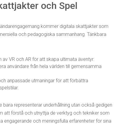
kattjakter och Spel
nvändarengagemang kommer digitala skattjakter som
 kommersiella och pedagogiska sammanhang. Tänkbara
av VR och AR för att skapa ultimata äventyr.
era användare från hela världen till gemensamma
h anpassade utmaningar för att förbättra
pelstilar.
inte bara representerar underhållning utan också gedigen
 att förstå och utnyttja de verktyg och tekniker som
pa engagerande och meningsfulla erfarenheter för sina