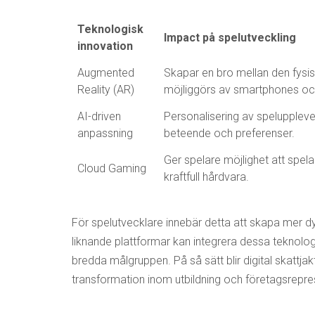
Teknologisk
Impact på spelutveckling
innovation
Augmented
Skapar en bro mellan den fysis
Reality (AR)
möjliggörs av smartphones oc
AI-driven
Personalisering av spelupplev
anpassning
beteende och preferenser.
Ger spelare möjlighet att spela
Cloud Gaming
kraftfull hårdvara.
För spelutvecklare innebär detta att skapa mer d
liknande plattformar kan integrera dessa teknolog
bredda målgruppen. På så sätt blir digital skattjakt 
transformation inom utbildning och företagsrepres