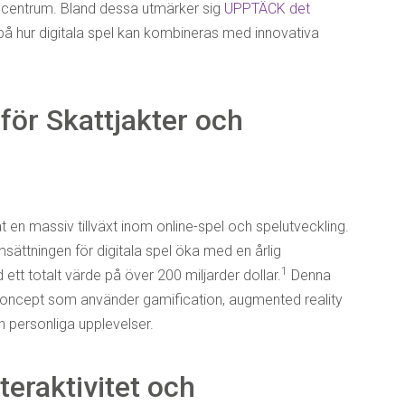
i centrum. Bland dessa utmärker sig
UPPTÄCK det
å hur digitala spel kan kombineras med innovativa
för Skattjakter och
t en massiv tillväxt inom online-spel och spelutveckling.
sättningen för digitala spel öka med en årlig
1
 ett totalt värde på över 200 miljarder dollar.
Denna
a koncept som använder gamification, augmented reality
h personliga upplevelser.
teraktivitet och