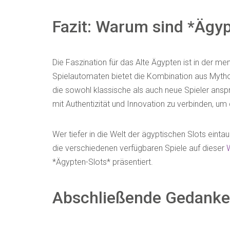
Fazit: Warum sind *Ägyp
Die Faszination für das Alte Ägypten ist in der me
Spielautomaten bietet die Kombination aus Mytho
die sowohl klassische als auch neue Spieler anspr
mit Authentizität und Innovation zu verbinden, um
Wer tiefer in die Welt der ägyptischen Slots eint
die verschiedenen verfügbaren Spiele auf dieser
*Ägypten-Slots* präsentiert.
Abschließende Gedank