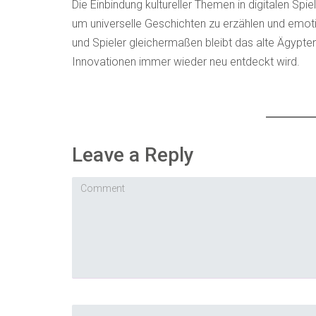
Die Einbindung kultureller Themen in digitalen Spi
um universelle Geschichten zu erzählen und emot
und Spieler gleichermaßen bleibt das alte Ägypten
Innovationen immer wieder neu entdeckt wird.
Leave a Reply