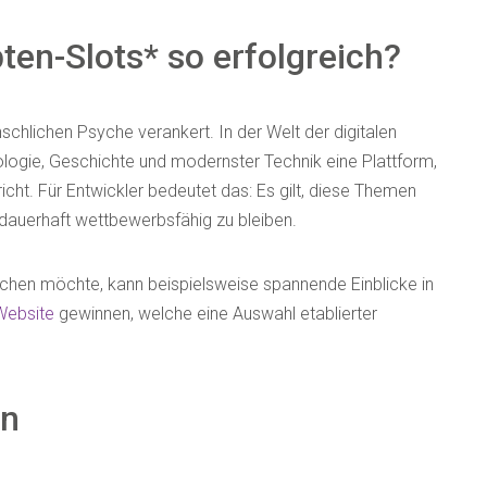
ten-Slots* so erfolgreich?
nschlichen Psyche verankert. In der Welt der digitalen
logie, Geschichte und modernster Technik eine Plattform,
icht. Für Entwickler bedeutet das: Es gilt, diese Themen
 dauerhaft wettbewerbsfähig zu bleiben.
auchen möchte, kann beispielsweise spannende Einblicke in
Website
gewinnen, welche eine Auswahl etablierter
en