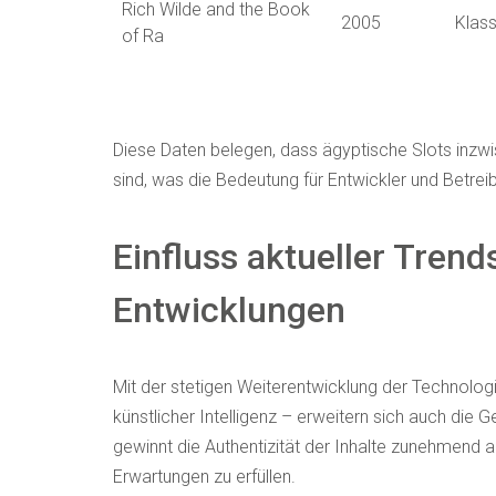
Rich Wilde and the Book
2005
Klas
of Ra
Diese Daten belegen, dass ägyptische Slots inzwi
sind, was die Bedeutung für Entwickler und Betreibe
Einfluss aktueller Trend
Entwicklungen
Mit der stetigen Weiterentwicklung der Technolo
künstlicher Intelligenz – erweitern sich auch die
gewinnt die Authentizität der Inhalte zunehmend 
Erwartungen zu erfüllen.