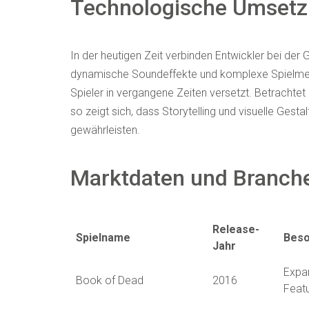
Technologische Umsetzu
In der heutigen Zeit verbinden Entwickler bei der 
dynamische Soundeffekte und komplexe Spielmech
Spieler in vergangene Zeiten versetzt. Betrachtet
so zeigt sich, dass Storytelling und visuelle Gesta
gewährleisten.
Marktdaten und Branche
Release-
Spielname
Beso
Jahr
Expan
Book of Dead
2016
Feat