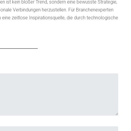
elen ist kein bloßer Trend, sondern eine bewusste Strategie,
ionale Verbindungen herzustellen. Für Branchenexperten
 eine zeitlose Inspirationsquelle, die durch technologische