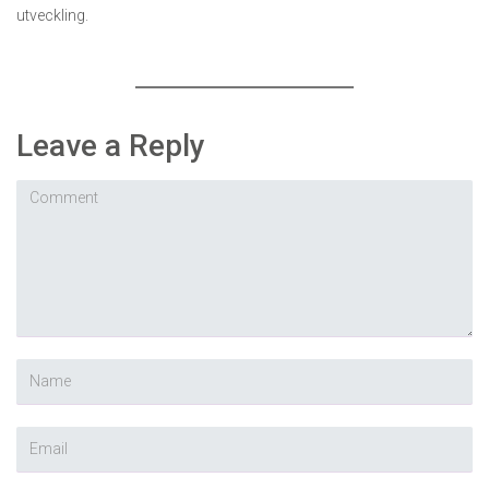
utveckling.
Leave a Reply