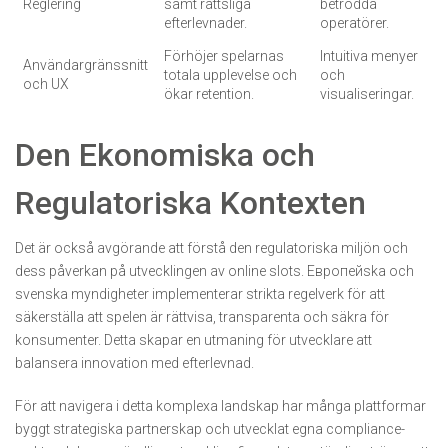
Reglering
samt rättsliga
betrodda
efterlevnader.
operatörer.
Förhöjer spelarnas
Intuitiva menyer
Användargränssnitt
totala upplevelse och
och
och UX
ökar retention.
visualiseringar.
Den Ekonomiska och
Regulatoriska Kontexten
Det är också avgörande att förstå den regulatoriska miljön och
dess påverkan på utvecklingen av online slots. Европейska och
svenska myndigheter implementerar strikta regelverk för att
säkerställa att spelen är rättvisa, transparenta och säkra för
konsumenter. Detta skapar en utmaning för utvecklare att
balansera innovation med efterlevnad.
För att navigera i detta komplexa landskap har många plattformar
byggt strategiska partnerskap och utvecklat egna compliance-