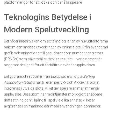
plattformar gör för att locka och behålla spelare.
Teknologins Betydelse i
Modern Spelutveckling
Det råder ingen tvekan om att teknologi är en av huvudfaktorerna
bakom den snabba utvecklingen av online slots. Från avancerad
grafik och animationer till pseudorandom number generators
(PRNGs) som säkerställer rättvisa resultat – varje element är
noggrant designat för att förbättra användarupplevelsen.
Enligt branschrapporter från
European Gaming & Betting
Association (EGBA)
har till exempel VR- och AR-teknik börjat
integreras i utvalda slots, vilket ger spelare en mer immersiv
upplevelse. Dessutom har molntjänster möjliggjort snabbare
driftsättning och tillgång till spel via olika enheter, vilket är
avgörande i en marknad där mobilanvändningen dominerar.