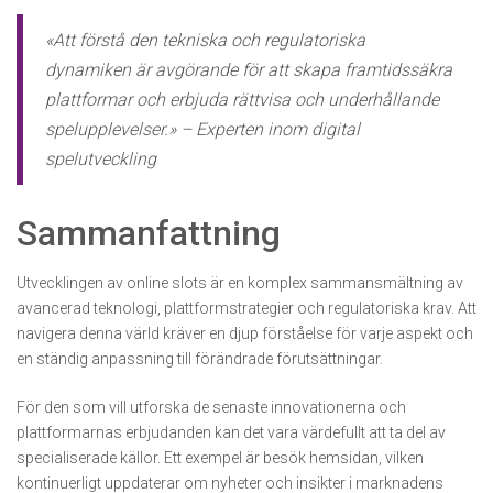
«Att förstå den tekniska och regulatoriska
dynamiken är avgörande för att skapa framtidssäkra
plattformar och erbjuda rättvisa och underhållande
spelupplevelser.» – Experten inom digital
spelutveckling
Sammanfattning
Utvecklingen av online slots är en komplex sammansmältning av
avancerad teknologi, plattformstrategier och regulatoriska krav. Att
navigera denna värld kräver en djup förståelse för varje aspekt och
en ständig anpassning till förändrade förutsättningar.
För den som vill utforska de senaste innovationerna och
plattformarnas erbjudanden kan det vara värdefullt att ta del av
specialiserade källor. Ett exempel är besök hemsidan, vilken
kontinuerligt uppdaterar om nyheter och insikter i marknadens