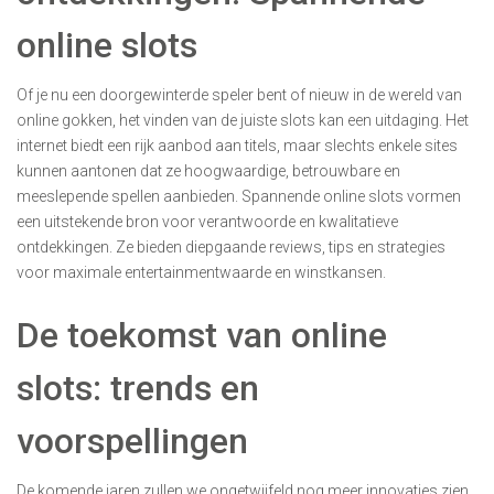
online slots
Of je nu een doorgewinterde speler bent of nieuw in de wereld van
online gokken, het vinden van de juiste slots kan een uitdaging. Het
internet biedt een rijk aanbod aan titels, maar slechts enkele sites
kunnen aantonen dat ze hoogwaardige, betrouwbare en
meeslepende spellen aanbieden. Spannende online slots vormen
een uitstekende bron voor verantwoorde en kwalitatieve
ontdekkingen. Ze bieden diepgaande reviews, tips en strategies
voor maximale entertainmentwaarde en winstkansen.
De toekomst van online
slots: trends en
voorspellingen
De komende jaren zullen we ongetwijfeld nog meer innovaties zien,