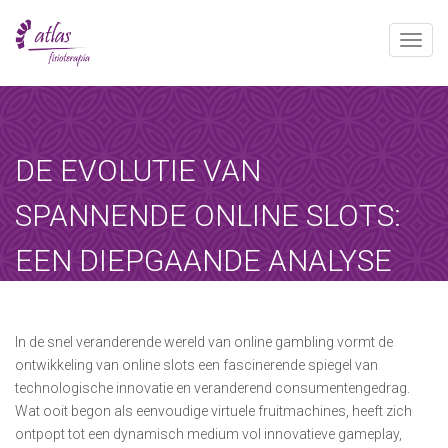
Toggle
naviga
[booked-calendar]
DE EVOLUTIE VAN
SPANNENDE ONLINE SLOTS:
EEN DIEPGAANDE ANALYSE
VOOR DE MODERNE SPELER
Atlas
junio 1, 2025
Sin categoría
In de snel veranderende wereld van online gambling vormt de
ontwikkeling van online slots een fascinerende spiegel van
Home
-
Sin categoría
-
De evolutie van…
technologische innovatie en veranderend consumentengedrag.
Wat ooit begon als eenvoudige virtuele fruitmachines, heeft zich
ontpopt tot een dynamisch medium vol innovatieve gameplay,