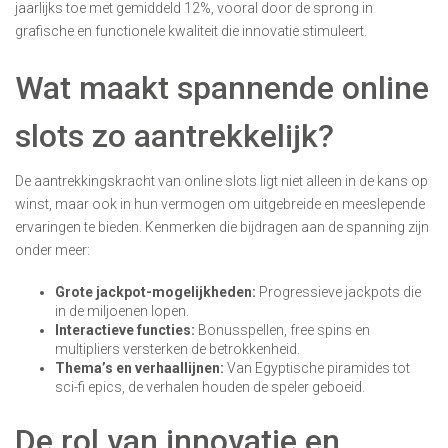
jaarlijks toe met gemiddeld 12%, vooral door de sprong in
grafische en functionele kwaliteit die innovatie stimuleert.
Wat maakt spannende online
slots zo aantrekkelijk?
De aantrekkingskracht van online slots ligt niet alleen in de kans op
winst, maar ook in hun vermogen om uitgebreide en meeslepende
ervaringen te bieden. Kenmerken die bijdragen aan de spanning zijn
onder meer:
Grote jackpot-mogelijkheden:
Progressieve jackpots die
in de miljoenen lopen.
Interactieve functies:
Bonusspellen, free spins en
multipliers versterken de betrokkenheid.
Thema’s en verhaallijnen:
Van Egyptische piramides tot
sci-fi epics, de verhalen houden de speler geboeid.
De rol van innovatie en