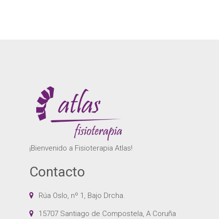
¡Bienvenido a Fisioterapia Atlas!
Contacto
Rúa Oslo, nº 1, Bajo Drcha.
15707 Santiago de Compostela, A Coruña