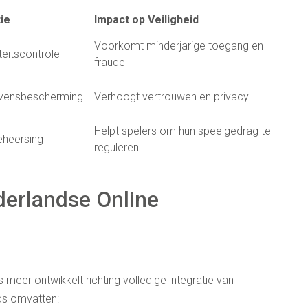
ie
Impact op Veiligheid
Voorkomt minderjarige toegang en
teitscontrole
fraude
vensbescherming
Verhoogt vertrouwen en privacy
Helpt spelers om hun speelgedrag te
eheersing
reguleren
erlandse Online
s meer ontwikkelt richting volledige integratie van
ds omvatten: