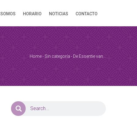
 SOMOS
HORARIO
NOTICIAS
CONTACTO
Home
-
Sin categoría
-
De Essentie van…