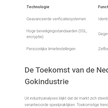
Technologie
Funct
Geavanceerde verificatiesystemen
Identi
Hoge beveiligingsstandaarden (SSL,
Gege
encryptie)
Persoonlijke limietinstellingen
Zelfb
De Toekomst van de Ned
Gokindustrie
Uit industryanalyses blijkt dat de markt zich steed
verantwoorde speelpraktijken. Toekomstige tren