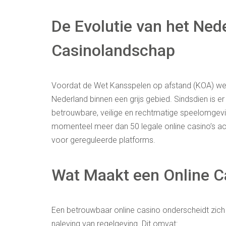
De Evolutie van het Ned
Casinolandschap
Voordat de Wet Kansspelen op afstand (KOA) werd
Nederland binnen een grijs gebied. Sindsdien is 
betrouwbare, veilige en rechtmatige speelomgeving
momenteel meer dan 50 legale online casino’s act
voor gereguleerde platforms.
Wat Maakt een Online C
Een betrouwbaar online casino onderscheidt zich do
naleving van regelgeving. Dit omvat: