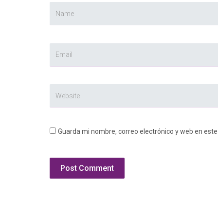
Guarda mi nombre, correo electrónico y web en est