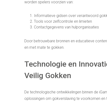
worden spelers voorzien van:
Informatieve gidsen over verantwoord gok
Tools voor zelfcontrole en limieten
Contactgegevens van hulporganisaties
Door betrouwbare bronnen en educatieve conten
en met mate te gokken.
Technologie en Innovati
Veilig Gokken
De technologische ontwikkelingen binnen de iGam
oplossingen om gokverslaving te voorkomen en t