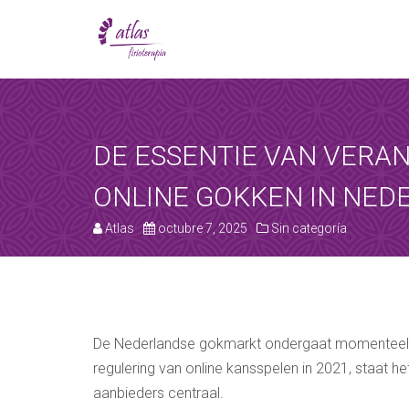
[booked-calendar]
DE ESSENTIE VAN VER
ONLINE GOKKEN IN NED
Atlas
octubre 7, 2025
Sin categoría
De Nederlandse gokmarkt ondergaat momenteel ee
regulering van online kansspelen in 2021, staat he
aanbieders centraal.