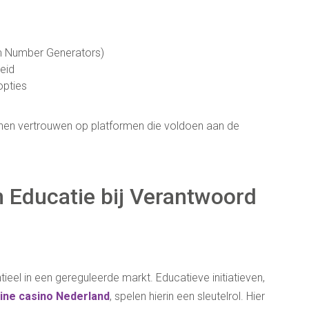
m Number Generators)
eid
opties
unnen vertrouwen op platformen die voldoen aan de
n Educatie bij Verantwoord
eel in een gereguleerde markt. Educatieve initiatieven,
line casino Nederland
, spelen hierin een sleutelrol. Hier