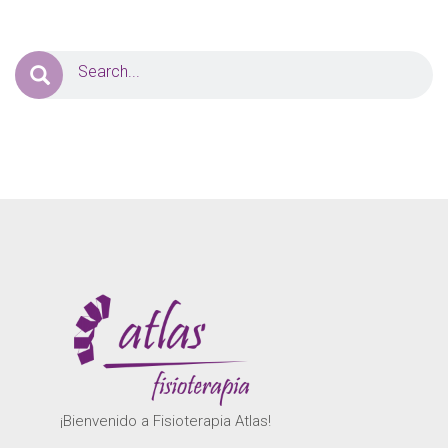
¡Bienvenido a Fisioterapia Atlas!