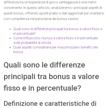
differenza tra un’esperienza di gioco vantaggiosa e una meno
conveniente. In questo articolo, analizzeremo i principali aspetti di
questi bonus, offrendo spunti pratici e dati aggiornati per orientarsi
con competenza nel panorama dei bonus casino.
Quali sono le differenze principali tra bonus a valore fisso e
in percentuale?
Come influiscono i bonus a valore fisso e in percentuale
sulle probabilità di vincita
Quali aspetti considerare per massimizzare i benefici dei
bonus
Quali sono le differenze
principali tra bonus a valore
fisso e in percentuale?
Definizione e caratteristiche di