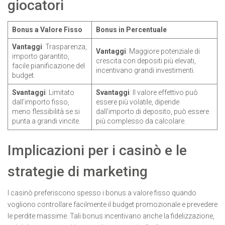
giocatori
Bonus a Valore Fisso
Bonus in Percentuale
Vantaggi
: Trasparenza,
Vantaggi
: Maggiore potenziale di
importo garantito,
crescita con depositi più elevati,
facile pianificazione del
incentivano grandi investimenti.
budget.
Svantaggi
: Limitato
Svantaggi
: Il valore effettivo può
dall’importo fisso,
essere più volatile, dipende
meno flessibilità se si
dall’importo di deposito, può essere
punta a grandi vincite.
più complesso da calcolare.
Implicazioni per i casinò e le
strategie di marketing
I casinò preferiscono spesso i bonus a valore fisso quando
vogliono controllare facilmente il budget promozionale e prevedere
le perdite massime. Tali bonus incentivano anche la fidelizzazione,