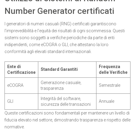
Number Generator certificati
I generatori di numeri casuali (RNG) certificati garantiscono
l’imprevedibilità e l’equità dei risultati di ogni scommessa. Questi
sistemi sono soggetti a verifiche periodiche da parte di enti
indipendenti, come eCOGRA o GLI, che attestano la loro
conformità agli elevati standard internazionali.
Ente di
Frequenza
Standard Garantiti
Certificazione
delle Verifiche
Generazione casuale,
eCOGRA
Semestrale
trasparenza
Integrità del software,
GLI
Annuale
sicurezza delle transazioni
Queste certificazioni sono fondamentali per mantenere un livello di
fiducia elevato nel settore, dimostrando trasparenza e rispetto delle
normative.