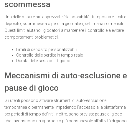
scommessa
Una delle misure più apprezzate è la possibilità di impostare limiti di
deposito, scommessa o perdita giornalieri, settimanali o mensili.
Questi limiti aiutano i giocatori a mantenere il controllo e a evitare
comportamenti problematici.
Limiti di deposito personalizzabili
Controllo delle perdite in tempo reale
Durata delle sessioni di gioco
Meccanismi di auto-esclusione e
pause di gioco
Gli utenti possono attivare strumenti di auto-esclusione
temporanea o permanente, impedendo l’accesso alla piattaforma
per periodi di tempo definiti. Inoltre, sono previste pause di gioco
che favoriscono un approccio più consapevole all’attività di gioco.