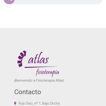
¡Bienvenido a Fisioterapia Atlas!
Contacto
Rúa Oslo, nº 1, Bajo Drcha.