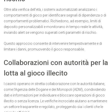
Oltre alla verifica dell’età, i sistemi automatizzati analizzano i
comportamenti di gioco per identificare segnali di dipendenza o di
comportamenti problematici. Richiedono, ad esempio, limiti di
deposito personalizzabili e monitorano in tempo reale le attività,
inviando alert se vengono superati certi parametri di rischio.
Questo approccio consente di intervenire tempestivamente e di
limitare i danni, promuovendo il gioco responsabile.
Collaborazioni con autorità per la
lotta al gioco illecito
I casinò operano in stretta collaborazione con le autorità italiane,
come l’Agenzia delle Dogane e dei Monopoli (ADM), condividendo
dati e informazioni per individuare e bloccare operazioni di gioco
illecito o senza licenza. Le verifiche incrociate aiutano a mantenere
un settore trasparente e regolato, proteggendo sia i clienti che le