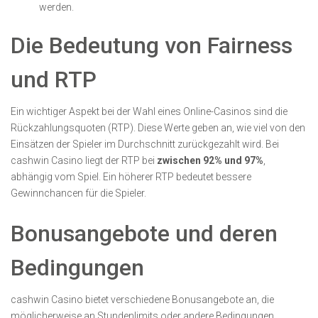
werden.
Die Bedeutung von Fairness
und RTP
Ein wichtiger Aspekt bei der Wahl eines Online-Casinos sind die
Rückzahlungsquoten (RTP). Diese Werte geben an, wie viel von den
Einsätzen der Spieler im Durchschnitt zurückgezahlt wird. Bei
cashwin Casino liegt der RTP bei
zwischen 92% und 97%
,
abhängig vom Spiel. Ein höherer RTP bedeutet bessere
Gewinnchancen für die Spieler.
Bonusangebote und deren
Bedingungen
cashwin Casino bietet verschiedene Bonusangebote an, die
möglicherweise an Stundenlimits oder andere Bedingungen