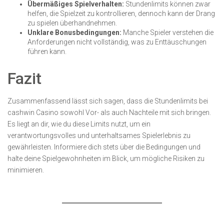
Übermäßiges Spielverhalten:
Stundenlimits können zwar
helfen, die Spielzeit zu kontrollieren, dennoch kann der Drang
zu spielen überhandnehmen.
Unklare Bonusbedingungen:
Manche Spieler verstehen die
Anforderungen nicht vollständig, was zu Enttäuschungen
führen kann.
Fazit
Zusammenfassend lässt sich sagen, dass die Stundenlimits bei
cashwin Casino sowohl Vor- als auch Nachteile mit sich bringen.
Es liegt an dir, wie du diese Limits nutzt, um ein
verantwortungsvolles und unterhaltsames Spielerlebnis zu
gewährleisten. Informiere dich stets über die Bedingungen und
halte deine Spielgewohnheiten im Blick, um mögliche Risiken zu
minimieren.