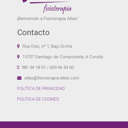
¡Bienvenido a Fisioterapia Atlas!
Contacto
Rúa Oslo, nº 1, Bajo Drcha.
15707 Santiago de Compostela, A Coruña
981 94 18 51 / 609 46 54 60
atlas@fisioterapia-atlas.com
POLÍTICA DE PRIVACIDAD
POLÍTICA DE COOKIES