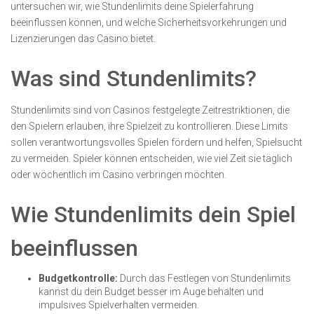
untersuchen wir, wie Stundenlimits deine Spielerfahrung
beeinflussen können, und welche Sicherheitsvorkehrungen und
Lizenzierungen das Casino bietet.
Was sind Stundenlimits?
Stundenlimits sind von Casinos festgelegte Zeitrestriktionen, die
den Spielern erlauben, ihre Spielzeit zu kontrollieren. Diese Limits
sollen verantwortungsvolles Spielen fördern und helfen, Spielsucht
zu vermeiden. Spieler können entscheiden, wie viel Zeit sie täglich
oder wöchentlich im Casino verbringen möchten.
Wie Stundenlimits dein Spiel
beeinflussen
Budgetkontrolle:
Durch das Festlegen von Stundenlimits
kannst du dein Budget besser im Auge behalten und
impulsives Spielverhalten vermeiden.