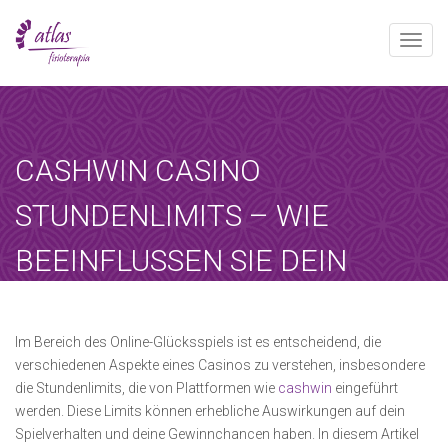
Toggle
naviga
[booked-calendar]
CASHWIN CASINO
STUNDENLIMITS – WIE
BEEINFLUSSEN SIE DEIN
SPIEL?
Atlas
abril 21, 2025
Sin categoría
Im Bereich des Online-Glücksspiels ist es entscheidend, die
verschiedenen Aspekte eines Casinos zu verstehen, insbesondere
Home
-
Sin categoría
-
cashwin casino Stundenlimits…
die Stundenlimits, die von Plattformen wie
cashwin
eingeführt
werden. Diese Limits können erhebliche Auswirkungen auf dein
Spielverhalten und deine Gewinnchancen haben. In diesem Artikel